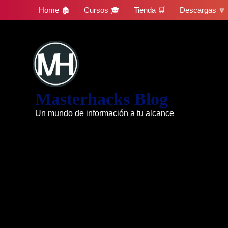
Skip
Home 🏚
Cursos 🎓
Tienda 🛒
Descargas 🔽
to
content
Masterhacks Blog
Un mundo de información a tu alcance