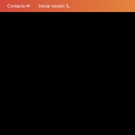
Contacto ✉
Iniciar sesión 🦾