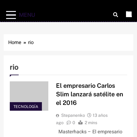
MENU
Home
rio
rio
El empresario Carlos
Slim lanzará satélite en
el 2016
TECNOLOGÍA
Stepanenko
13 años
ago
0
2 mins
Masterhacks – El empresario