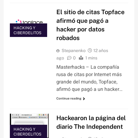
El sitio de citas Topface
afirmó que pagó a
HACKING Y
hacker por datos
CIBERDELITOS
robados
Stepanenko
12 años
ago
0
1 mins
Masterhacks – La compañía
rusa de citas por Internet más
grande del mundo, Topface,
afirmó que pagó a un hacker…
Continue reading
Hackearon la página del
diario The Independent
HACKING Y
CIBERDELITOS