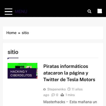
MENU
Home
sitio
sitio
Piratas informáticos
HACKING Y
atacaron la página y
CIBERDELITOS
Twitter de Tesla Motors
Stepanenko
11 años
ago
0
1 mins
Masterhacks – Esta mañana un