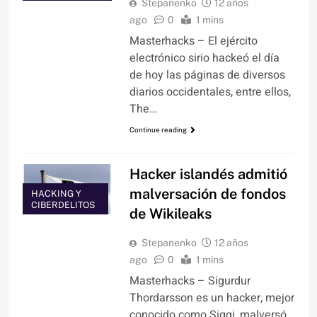
Stepanenko
12 años
ago
0
1 mins
Masterhacks – El ejército
electrónico sirio hackeó el día
de hoy las páginas de diversos
diarios occidentales, entre ellos,
The…
Continue reading
Hacker islandés admitió
malversación de fondos
HACKING Y
CIBERDELITOS
de Wikileaks
Stepanenko
12 años
ago
0
1 mins
Masterhacks – Sigurdur
Thordarsson es un hacker, mejor
conocido como Siggi, malversó