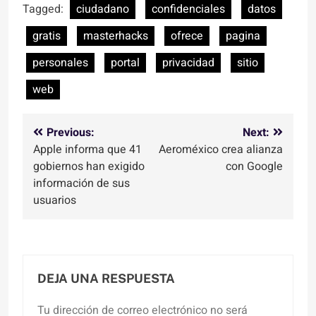
Tagged:
ciudadano
confidenciales
datos
gratis
masterhacks
ofrece
pagina
personales
portal
privacidad
sitio
web
Navegación
Previous:
Next:
Apple informa que 41
Aeroméxico crea alianza
de
gobiernos han exigido
con Google
entradas
información de sus
usuarios
DEJA UNA RESPUESTA
Tu dirección de correo electrónico no será