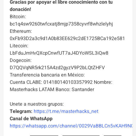
Gracias por apoyar el libre conocimiento con tu
donación!
Bitcoin:
bc1q4sw9260twfcxatj8mjp7358cyvrf8whzlelyhj
Ethereum:
0xFb93D2a3c9d1A0b83EE629c2dE1725BCa192e581
Litecoin:
LbFduJmHvQXcpCnwfUT7aJ4DYoWSL3iQw8
Dogecoin:
D7QQVqNR5rk215A4zd2gyzV9P2bLQtZHFV
Transferencia bancaria en México:
Cuenta CLABE: 014180140103357992 Nombre:
Masterhacks LATAM Banco: Santander
Unete a nuestros grupos:
Telegram:
https://t.me/masterhacks_net
Canal de WhatsApp
https://whatsapp.com/channel/0029VaBBLCn5vKAH9NO