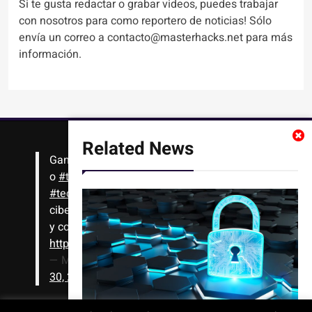
Si te gusta redactar o grabar videos, puedes trabajar
con nosotros para como reportero de noticias! Sólo
envía un correo a contacto@masterhacks.net para más
información.
Related News
Gana
#Bitcoin
solo con leer artículos, noticias
o
#tutoriales
interesantes de ciencia,
#tecnología
,
#criptomonedas
, seguridad
cibernética y más!! Sólo tienes que registrarte
y comenzar a navegar
https://t.co/1KjkllJEit
— Masterhacks (@Masterhacks_net)
August
30, 2020