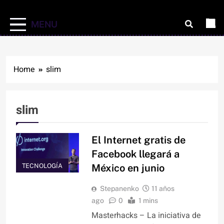
MENU
Home
slim
slim
El Internet gratis de
Facebook llegará a
TECNOLOGÍA
México en junio
Stepanenko
11 años
ago
0
1 mins
Masterhacks – La iniciativa de