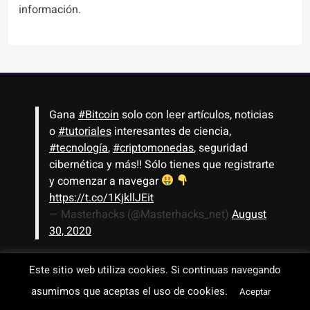
información.
Gana
#Bitcoin
solo con leer artículos, noticias
o
#tutoriales
interesantes de ciencia,
#tecnología
,
#criptomonedas
, seguridad
cibernética y más!! Sólo tienes que registrarte
y comenzar a navegar
https://t.co/1KjkllJEit
— Masterhacks (@Masterhacks_net)
August
30, 2020
Este sitio web utiliza cookies. Si continuas navegando
Todos los derechos reservados © 2008-2026 - www.masterhacks.net
asumimos que aceptas el uso de cookies.
Aceptar