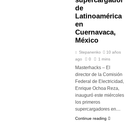
de
Latinoamérica
en
Cuernavaca,
México
Stepanenko
10 años
ago
0
1 mins
Masterhacks – El
director de la Comisión
Federal de Electricidad,
Enrique Ochoa Reza,
inauguró este miércoles
los primeros
supercargadores en…
Continue reading