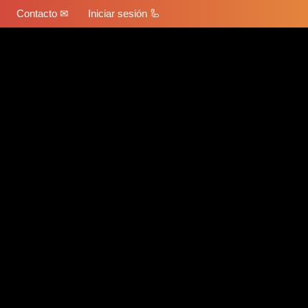
Contacto ✉
Iniciar sesión 🦾