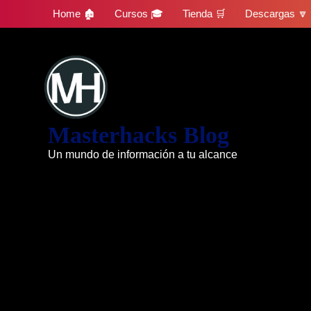
Skip
Home 🏚
Cursos 🎓
Tienda 🛒
Descargas 🔽
to
content
Masterhacks Blog
Un mundo de información a tu alcance