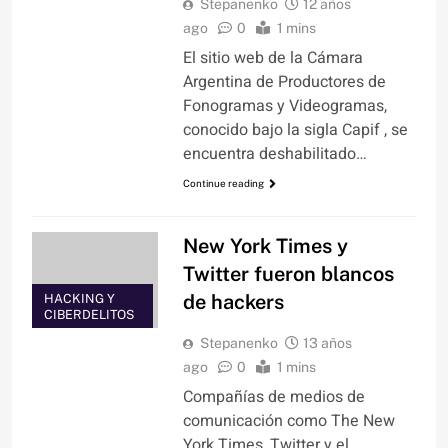
Stepanenko
12 años
ago
0
1 mins
El sitio web de la Cámara
Argentina de Productores de
Fonogramas y Videogramas,
conocido bajo la sigla Capif , se
encuentra deshabilitado…
Continue reading
New York Times y
Twitter fueron blancos
de hackers
HACKING Y
CIBERDELITOS
Stepanenko
13 años
ago
0
1 mins
Compañías de medios de
comunicación como The New
York Times, Twitter y el