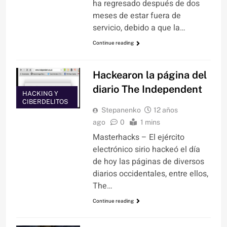
ha regresado después de dos
meses de estar fuera de
servicio, debido a que la…
Continue reading
Hackearon la página del
diario The Independent
HACKING Y
CIBERDELITOS
Stepanenko
12 años
ago
0
1 mins
Masterhacks – El ejército
electrónico sirio hackeó el día
de hoy las páginas de diversos
diarios occidentales, entre ellos,
The…
Continue reading