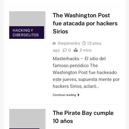
The Washington Post
fue atacada por hackers
Sirios
HACKING Y
CIBERDELITOS
Stepanenko
13 años
ago
0
2 mins
Masterhacks – El sitio del
famoso periódico The
Washington Post fue hackeado
este jueves, supuesta mente por
hackers Sirios, aclaró…
Continue reading
The Pirate Bay cumple
10 años