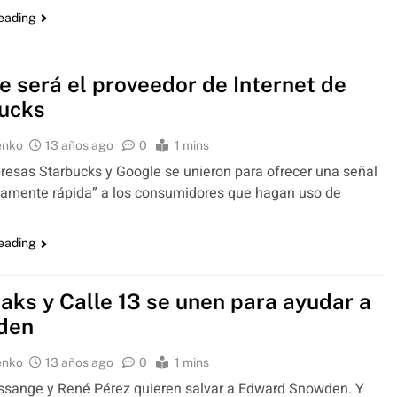
reading
e será el proveedor de Internet de
ucks
enko
13 años ago
0
1 mins
sas Starbucks y Google se unieron para ofrecer una señal
camente rápida” a los consumidores que hagan uso de
reading
eaks y Calle 13 se unen para ayudar a
den
enko
13 años ago
0
1 mins
ssange y René Pérez quieren salvar a Edward Snowden. Y