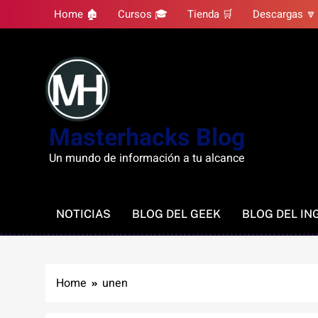
Skip
Home 🏚
Cursos 🎓
Tienda 🛒
Descargas 🔽
to
content
Masterhacks Blog
Un mundo de información a tu alcance
NOTICIAS
BLOG DEL GEEK
BLOG DEL IN
Home
unen