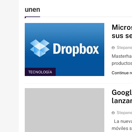
unen
Micro
sus se
Stepan
Masterhac
productos
TECNOLOGÍA
Continue 
Googl
lanza
Stepan
La nueva 
móviles s