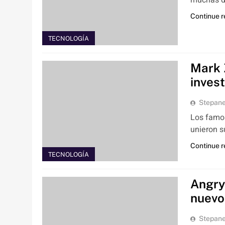
muchas de
Continue 
TECNOLOGÍA
Mark 
invest
Stepan
Los famos
unieron s
Continue 
TECNOLOGÍA
Angry
nuevo
Stepan