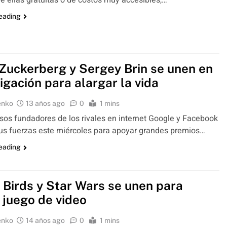
 ellas gratuitas o de costos muy accesibles,…
reading
Zuckerberg y Sergey Brin se unen en
igación para alargar la vida
enko
13 años ago
0
1 mins
os fundadores de los rivales en internet Google y Facebook
us fuerzas este miércoles para apoyar grandes premios…
reading
 Birds y Star Wars se unen para
 juego de video
enko
14 años ago
0
1 mins