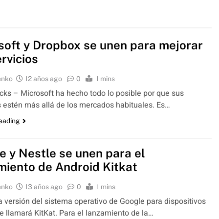
soft y Dropbox se unen para mejorar
rvicios
enko
12 años ago
0
1 mins
ks – Microsoft ha hecho todo lo posible por que sus
 estén más allá de los mercados habituales. Es…
reading
e y Nestle se unen para el
miento de Android Kitkat
enko
13 años ago
0
1 mins
versión del sistema operativo de Google para dispositivos
e llamará KitKat. Para el lanzamiento de la…