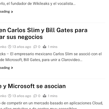
rlo, el fundador de Wikileaks y el vocalista…
reading
en Carlos Slim y Bill Gates para
ar sus negocios
enko
13 años ago
0
1 mins
ks – El empresario mexicano Carlos Slim se asoció con el
de Microsoft, Bill Gates, para unir a Clarovideo…
reading
e y Microsoft se asocian
enko
13 años ago
0
1 mins
o de competir en un mercado basado en aplicaciones Cloud,