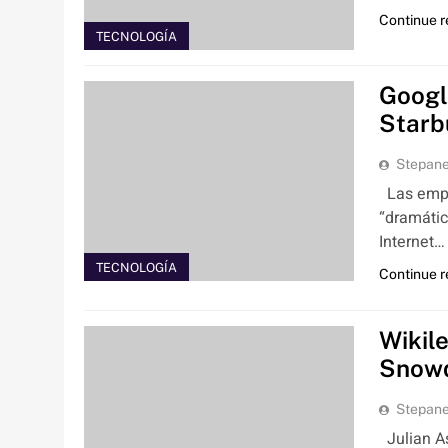
Continue 
TECNOLOGÍA
Googl
Starb
Stepan
Las empre
“dramáti
Internet…
TECNOLOGÍA
Continue 
Wikil
Snow
Stepan
Julian A