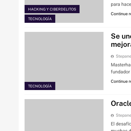
para hace
HACKING Y CIBERDELITOS
Continue 
TECNOLOGÍA
Se un
mejor
Stepan
Masterhac
fundador 
Continue 
TECNOLOGÍA
Oracl
Stepan
El desafí