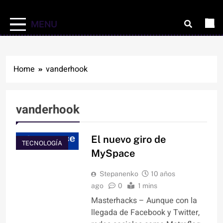
MENU
Home
vanderhook
vanderhook
El nuevo giro de
TECNOLOGÍA
MySpace
Stepanenko
10 años
ago
0
1 mins
Masterhacks – Aunque con la
llegada de Facebook y Twitter,