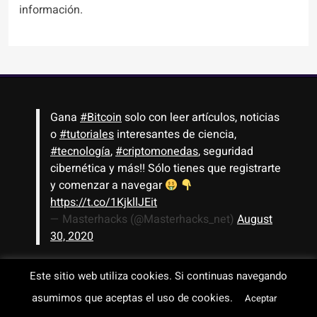
información.
Gana
#Bitcoin
solo con leer artículos, noticias
o
#tutoriales
interesantes de ciencia,
#tecnología
,
#criptomonedas
, seguridad
cibernética y más!! Sólo tienes que registrarte
y comenzar a navegar
https://t.co/1KjkllJEit
— Masterhacks (@Masterhacks_net)
August
30, 2020
Este sitio web utiliza cookies. Si continuas navegando
Todos los derechos reservados © 2008-2026 - www.masterhacks.net
asumimos que aceptas el uso de cookies.
Aceptar