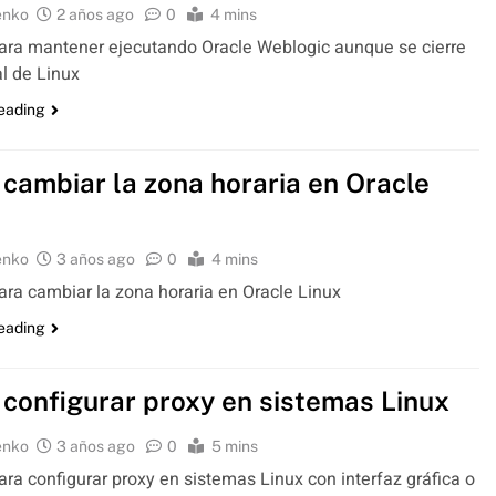
enko
2 años ago
0
4 mins
para mantener ejecutando Oracle Weblogic aunque se cierre
al de Linux
reading
cambiar la zona horaria en Oracle
enko
3 años ago
0
4 mins
para cambiar la zona horaria en Oracle Linux
reading
configurar proxy en sistemas Linux
enko
3 años ago
0
5 mins
para configurar proxy en sistemas Linux con interfaz gráfica o