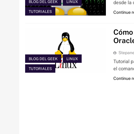
desde la
BLOG DEL GEEK
LINUX
TUTORIALES
Continue 
Cómo 
Oracl
Stepan
BLOG DEL GEEK
LINUX
Tutorial 
el comand
TUTORIALES
Continue 