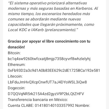
“El sistema operativo priorizará alternativas
modernas y más seguras basadas en Kerberos. Al
mismo tiempo, los escenarios heredados más
comunes se abordarán mediante nuevas
capacidades que llegarán próximamente, como
Local KDC e IAKerb (prelanzamiento).”
Gracias por apoyar el libre conocimiento con tu
donación!
Bitcoin:
bc1q4sw9260twfcxatj8mjp7358cyvrf8whzlelyhj
Ethereum:
0xFb93D2a3c9d1A0b83EE629c2dE1725BCa192e581
Litecoin:
LbFduJmHvQXcpCnwfUT7aJ4DYoWSL3iQw8
Dogecoin:
D7QQVqNR5rk215A4zd2gyzV9P2bLQtZHFV
Transferencia bancaria en México:
Cuenta CLABE: 014180140103357992 Nombre: