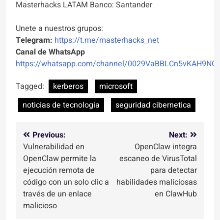
Masterhacks LATAM Banco: Santander
Unete a nuestros grupos:
Telegram:
https://t.me/masterhacks_net
Canal de WhatsApp
https://whatsapp.com/channel/0029VaBBLCn5vKAH9NO
Tagged:
kerberos
microsoft
noticias de tecnologia
seguridad cibernetica
Navegación
Previous:
Next:
Vulnerabilidad en
OpenClaw integra
de
OpenClaw permite la
escaneo de VirusTotal
entradas
ejecución remota de
para detectar
código con un solo clic a
habilidades maliciosas
través de un enlace
en ClawHub
malicioso