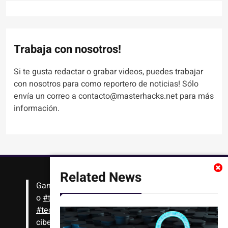
Trabaja con nosotros!
Si te gusta redactar o grabar videos, puedes trabajar
con nosotros para como reportero de noticias! Sólo
envía un correo a contacto@masterhacks.net para más
información.
Related News
Gana
#Bitcoin
solo con leer artículos, noticias
o
#tutoriales
interesantes de ciencia,
#tecnología
,
#criptomonedas
, seguridad
cibernética y más!! Sólo tienes que registrarte