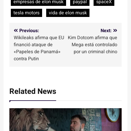
empresas de elon musk
paypal
spaceX
tesla motors
vida de elon musk
Navegación
Previous:
Next:
Wikileaks afirma que EU
Kim Dotcom afirma que
de
financió ataque de
Mega está controlado
entradas
«Papeles de Panamá»
por un criminal chino
contra Putin
Related News