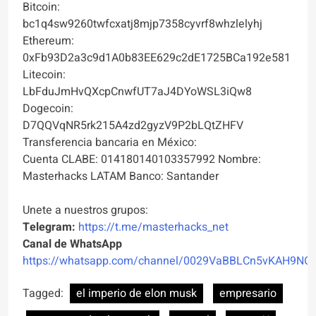
Bitcoin:
bc1q4sw9260twfcxatj8mjp7358cyvrf8whzlelyhj
Ethereum:
0xFb93D2a3c9d1A0b83EE629c2dE1725BCa192e581
Litecoin:
LbFduJmHvQXcpCnwfUT7aJ4DYoWSL3iQw8
Dogecoin:
D7QQVqNR5rk215A4zd2gyzV9P2bLQtZHFV
Transferencia bancaria en México:
Cuenta CLABE: 014180140103357992 Nombre:
Masterhacks LATAM Banco: Santander
Unete a nuestros grupos:
Telegram:
https://t.me/masterhacks_net
Canal de WhatsApp
https://whatsapp.com/channel/0029VaBBLCn5vKAH9NO
Tagged:
el imperio de elon musk
empresario