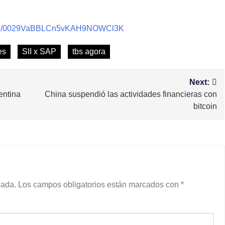
nnel/0029VaBBLCn5vKAH9NOWCl3K
es
SII x SAP
tbs agora
Next:
entina
China suspendió las actividades financieras con
bitcoin
cada.
Los campos obligatorios están marcados con
*