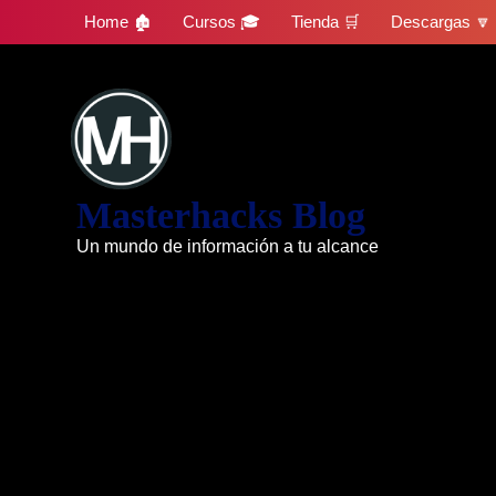
Skip
Home 🏚
Cursos 🎓
Tienda 🛒
Descargas 🔽
to
content
Masterhacks Blog
Un mundo de información a tu alcance