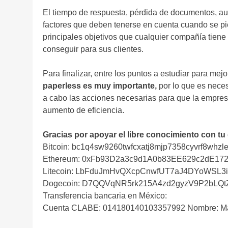
El tiempo de respuesta, pérdida de documentos, aum
factores que deben tenerse en cuenta cuando se pie
principales objetivos que cualquier compañía tie
conseguir para sus clientes.
Para finalizar, entre los puntos a estudiar para m
paperless es muy importante,
por lo que es nece
a cabo las acciones necesarias para que la empres
aumento de eficiencia.
Gracias por apoyar el libre conocimiento con tu
Bitcoin: bc1q4sw9260twfcxatj8mjp7358cyvrf8whzle
Ethereum: 0xFb93D2a3c9d1A0b83EE629c2dE17
Litecoin: LbFduJmHvQXcpCnwfUT7aJ4DYoWSL3
Dogecoin: D7QQVqNR5rk215A4zd2gyzV9P2bLQ
Transferencia bancaria en México:
Cuenta CLABE: 014180140103357992 Nombre: Ma