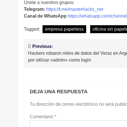
Unete a nuestros grupos:
Telegram:
https://t.me/masterhacks_net
Canal de WhatsApp
https://whatsapp.com/cha
Tagged:
empresa paperless
oficina sin papel
Navegación
Previous:
Hackers robaron miles de datos del Veraz en Arg
de
por utilizar «admin» como login
entradas
DEJA UNA RESPUESTA
Tu dirección de correo electrónico no será publi
Comentario
*