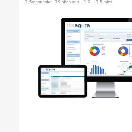
Stepanenko
9 años ago
0
5 mins