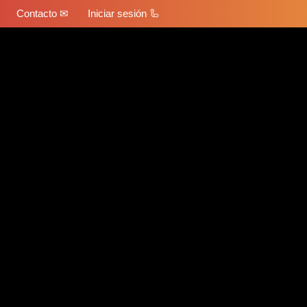
Contacto ✉
Iniciar sesión 🦾