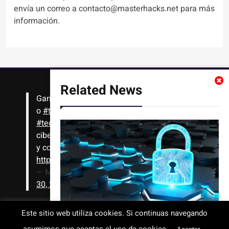
envía un correo a contacto@masterhacks.net para más
información.
Related News
Gana
#Bitcoin
solo con leer artículos, noticias
o
#tutoriales
interesantes de ciencia,
#tecnología
,
#criptomonedas
, seguridad
cibernética y más!! Sólo tienes que registrarte
y comenzar a navegar
https://t.co/1KjkllJEit
— Masterhacks (@Masterhacks_net)
August
30, 2020
Este sitio web utiliza cookies. Si continuas navegando
Vulnerabilidades de IA de Paperclip
Todos los derechos reservados © 2008-2026 - www.masterhacks.net