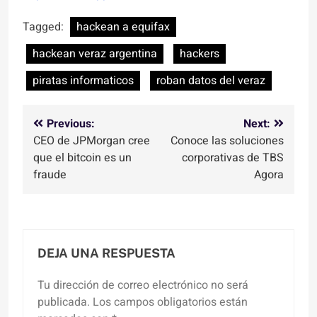
Tagged:
hackean a equifax
hackean veraz argentina
hackers
piratas informaticos
roban datos del veraz
Navegación
Previous:
Next:
CEO de JPMorgan cree
Conoce las soluciones
de
que el bitcoin es un
corporativas de TBS
entradas
fraude
Agora
DEJA UNA RESPUESTA
Tu dirección de correo electrónico no será
publicada.
Los campos obligatorios están