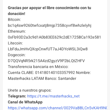
Gracias por apoyar el libre conocimiento con tu
donación!
Bitcoin:
bc1q4sw9260twfcxatj8mjp7358cyvrf8whzlelyhj
Ethereum:
0xFb93D2a3c9d1A0b83EE629c2dE1725BCa192e581
Litecoin:
LbFduJmHvQXcpCnwfUT7aJ4DYoWSL3iQw8
Dogecoin:
D7QQVqNR5rk215A4zd2gyzV9P2bLQtZHFV
Transferencia bancaria en México:
Cuenta CLABE: 014180140103357992 Nombre:
Masterhacks LATAM Banco: Santander
Unete a nuestros grupos:
Telegram:
https://t.me/masterhacks_net
Canal de WhatsApp
https://whatsapp.com/channel/0029VaBBLCn5vKAH9NO