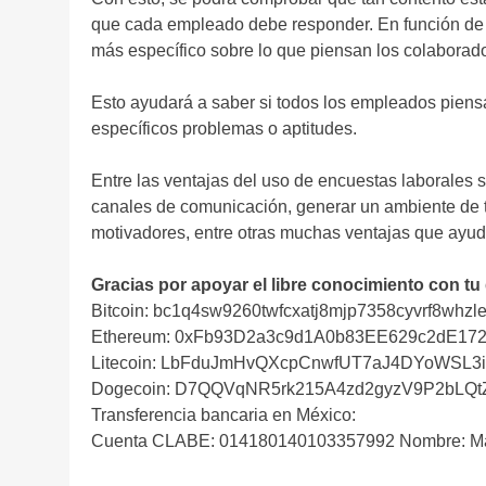
que cada empleado debe responder. En función de 
más específico sobre lo que piensan los colaborad
Esto ayudará a saber si todos los empleados piensa
específicos problemas o aptitudes.
Entre las ventajas del uso de encuestas laborales 
canales de comunicación, generar un ambiente de tr
motivadores, entre otras muchas ventajas que ayud
Gracias por apoyar el libre conocimiento con tu
Bitcoin: bc1q4sw9260twfcxatj8mjp7358cyvrf8whzle
Ethereum: 0xFb93D2a3c9d1A0b83EE629c2dE17
Litecoin: LbFduJmHvQXcpCnwfUT7aJ4DYoWSL3
Dogecoin: D7QQVqNR5rk215A4zd2gyzV9P2bLQ
Transferencia bancaria en México:
Cuenta CLABE: 014180140103357992 Nombre: Ma