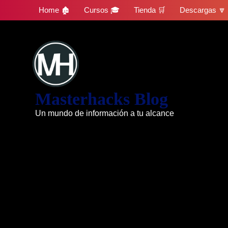
Skip
Home 🏚
Cursos 🎓
Tienda 🛒
Descargas 🔽
to
content
Masterhacks Blog
Un mundo de información a tu alcance