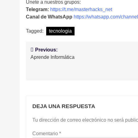
Unete a nuestros grupos:
Telegram:
https://t.me/masterhacks_net
Canal de WhatsApp
https://whatsapp.com/cha
Tagged:
tecnologia
Navegación
Previous:
Aprende Informática
de
entradas
DEJA UNA RESPUESTA
Tu dirección de correo electrónico no será publi
Comentario
*