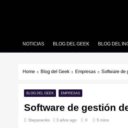
NOTICIAS
BLOG DEL GEEK
BLOG DEL I
Home
Blog del Geek
Empresas
Software de 
BLOG DEL GEEK
EMPRESAS
Software de gestión d
Stepanenko
3 años ago
0
5 mins