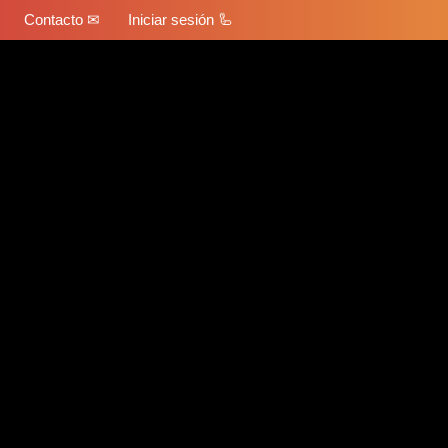
Contacto ✉
Iniciar sesión 🦾