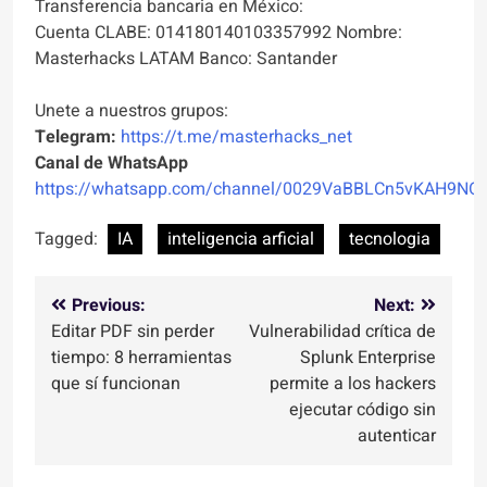
Transferencia bancaria en México:
Cuenta CLABE: 014180140103357992 Nombre:
Masterhacks LATAM Banco: Santander
Unete a nuestros grupos:
Telegram:
https://t.me/masterhacks_net
Canal de WhatsApp
https://whatsapp.com/channel/0029VaBBLCn5vKAH9NO
Tagged:
IA
inteligencia arficial
tecnologia
Navegación
Previous:
Next:
Editar PDF sin perder
Vulnerabilidad crítica de
de
tiempo: 8 herramientas
Splunk Enterprise
entradas
que sí funcionan
permite a los hackers
ejecutar código sin
autenticar