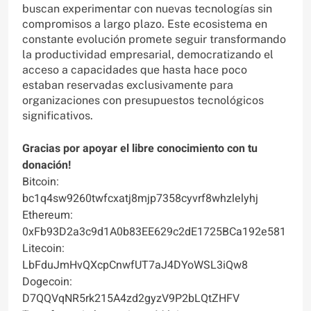
buscan experimentar con nuevas tecnologías sin
compromisos a largo plazo. Este ecosistema en
constante evolución promete seguir transformando
la productividad empresarial, democratizando el
acceso a capacidades que hasta hace poco
estaban reservadas exclusivamente para
organizaciones con presupuestos tecnológicos
significativos.
Gracias por apoyar el libre conocimiento con tu
donación!
Bitcoin:
bc1q4sw9260twfcxatj8mjp7358cyvrf8whzlelyhj
Ethereum:
0xFb93D2a3c9d1A0b83EE629c2dE1725BCa192e581
Litecoin:
LbFduJmHvQXcpCnwfUT7aJ4DYoWSL3iQw8
Dogecoin:
D7QQVqNR5rk215A4zd2gyzV9P2bLQtZHFV