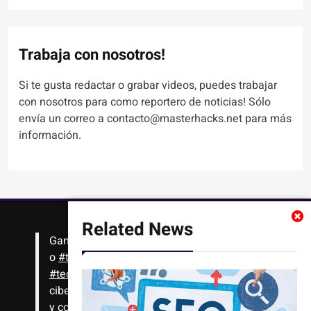
Trabaja con nosotros!
Si te gusta redactar o grabar videos, puedes trabajar
con nosotros para como reportero de noticias! Sólo
envía un correo a contacto@masterhacks.net para más
información.
Related News
Gana
#Bitcoin
solo con leer artículos, noticias
o
#tutoriales
interesantes de ciencia,
#tecnología
,
#criptomonedas
, seguridad
cibernética y más!! Sólo tienes que registrarte
y comenzar a navegar