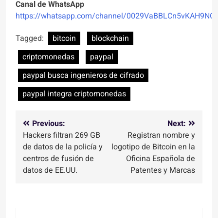
Canal de WhatsApp
https://whatsapp.com/channel/0029VaBBLCn5vKAH9NO
Tagged:
bitcoin
blockchain
criptomonedas
paypal
paypal busca ingenieros de cifrado
paypal integra criptomonedas
Navegación
Previous:
Next:
Hackers filtran 269 GB
Registran nombre y
de
de datos de la policía y
logotipo de Bitcoin en la
entradas
centros de fusión de
Oficina Española de
datos de EE.UU.
Patentes y Marcas