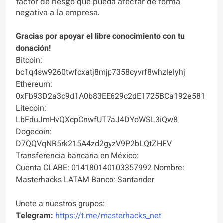
factor de riesgo que pueda afectar de forma
negativa a la empresa.
Gracias por apoyar el libre conocimiento con tu
donación!
Bitcoin:
bc1q4sw9260twfcxatj8mjp7358cyvrf8whzlelyhj
Ethereum:
0xFb93D2a3c9d1A0b83EE629c2dE1725BCa192e581
Litecoin:
LbFduJmHvQXcpCnwfUT7aJ4DYoWSL3iQw8
Dogecoin:
D7QQVqNR5rk215A4zd2gyzV9P2bLQtZHFV
Transferencia bancaria en México:
Cuenta CLABE: 014180140103357992 Nombre:
Masterhacks LATAM Banco: Santander
Unete a nuestros grupos:
Telegram:
https://t.me/masterhacks_net