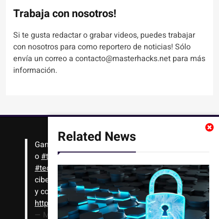
Trabaja con nosotros!
Si te gusta redactar o grabar videos, puedes trabajar
con nosotros para como reportero de noticias! Sólo
envía un correo a contacto@masterhacks.net para más
información.
Related News
Gana
#Bitcoin
solo con leer artículos, noticias
o
#tutoriales
interesantes de ciencia,
#tecnología
,
#criptomonedas
, seguridad
cibernética y más!! Sólo tienes que registrarte
y comenzar a navegar
https://t.co/1KjkllJEit
— Masterhacks (@Masterhacks_net)
August