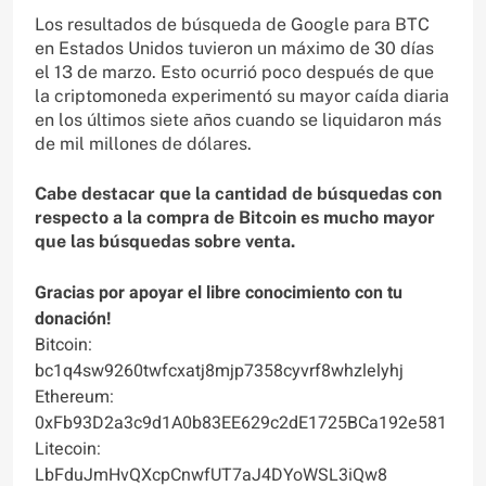
Los resultados de búsqueda de Google para BTC
en Estados Unidos tuvieron un máximo de 30 días
el 13 de marzo. Esto ocurrió poco después de que
la criptomoneda experimentó su mayor caída diaria
en los últimos siete años cuando se liquidaron más
de mil millones de dólares.
Cabe destacar que la cantidad de búsquedas con
respecto a la compra de Bitcoin es mucho mayor
que las búsquedas sobre venta.
Gracias por apoyar el libre conocimiento con tu
donación!
Bitcoin:
bc1q4sw9260twfcxatj8mjp7358cyvrf8whzlelyhj
Ethereum:
0xFb93D2a3c9d1A0b83EE629c2dE1725BCa192e581
Litecoin:
LbFduJmHvQXcpCnwfUT7aJ4DYoWSL3iQw8