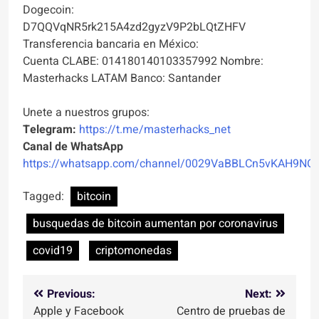
Dogecoin:
D7QQVqNR5rk215A4zd2gyzV9P2bLQtZHFV
Transferencia bancaria en México:
Cuenta CLABE: 014180140103357992 Nombre:
Masterhacks LATAM Banco: Santander
Unete a nuestros grupos:
Telegram:
https://t.me/masterhacks_net
Canal de WhatsApp
https://whatsapp.com/channel/0029VaBBLCn5vKAH9NO
Tagged:
bitcoin
busquedas de bitcoin aumentan por coronavirus
covid19
criptomonedas
Navegación
Previous:
Next:
Apple y Facebook
Centro de pruebas de