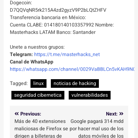
Dogecoin:
D7QQVqNR5rk215A4zd2gyzV9P2bLQtZHFV
Transferencia bancaria en México:
Cuenta CLABE: 014180140103357992 Nombre:
Masterhacks LATAM Banco: Santander
Unete a nuestros grupos:
Telegram:
https://t.me/masterhacks_net
Canal de WhatsApp
https://whatsapp.com/channel/0029VaBBLCn5vKAH9NO
Tagged:
linux
noticias de hacking
seguridad cibernetica
vulnerabilidades
Navegación
Previous:
Next:
Más de 40 extensiones
Google pagará 314 mdd
de
maliciosas de Firefox se
por hacer mal uso de los
entradas
dirigen a billeteras de
datos móviles de los