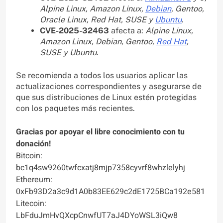
Alpine Linux, Amazon Linux,
Debian
, Gentoo,
Oracle Linux, Red Hat, SUSE y
Ubuntu
.
CVE-2025-32463
afecta a:
Alpine Linux,
Amazon Linux, Debian, Gentoo,
Red Hat
,
SUSE y Ubuntu
.
Se recomienda a todos los usuarios aplicar las
actualizaciones correspondientes y asegurarse de
que sus distribuciones de Linux estén protegidas
con los paquetes más recientes.
Gracias por apoyar el libre conocimiento con tu
donación!
Bitcoin:
bc1q4sw9260twfcxatj8mjp7358cyvrf8whzlelyhj
Ethereum:
0xFb93D2a3c9d1A0b83EE629c2dE1725BCa192e581
Litecoin:
LbFduJmHvQXcpCnwfUT7aJ4DYoWSL3iQw8