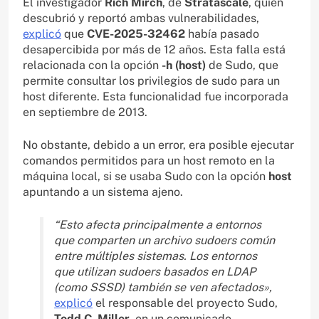
El investigador
Rich Mirch
, de
Stratascale
, quien
descubrió y reportó ambas vulnerabilidades,
explicó
que
CVE-2025-32462
había pasado
desapercibida por más de 12 años. Esta falla está
relacionada con la opción
-h (host)
de Sudo, que
permite consultar los privilegios de sudo para un
host diferente. Esta funcionalidad fue incorporada
en septiembre de 2013.
No obstante, debido a un error, era posible ejecutar
comandos permitidos para un host remoto en la
máquina local, si se usaba Sudo con la opción
host
apuntando a un sistema ajeno.
“Esto afecta principalmente a entornos
que comparten un archivo sudoers común
entre múltiples sistemas. Los entornos
que utilizan sudoers basados en LDAP
(como SSSD) también se ven afectados»,
explicó
el responsable del proyecto Sudo,
Todd C. Miller
, en un comunicado.