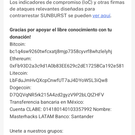
Los indicadores de compromiso (IoC) y otras firmas
de ataques relevantes diseñadas para
contrarrestar SUNBURST se pueden
ver aquí
.
Gracias por apoyar el libre conocimiento con tu
donación!
Bitcoin:
bc1q4sw9260twfcxatj8mjp7358cyvrf8whzlelyhj
Ethereum:
0xFb93D2a3c9d1A0b83EE629c2dE1725BCa192e581
Litecoin:
LbFduJmHvQXcpCnwfUT7aJ4DYoWSL3iQw8
Dogecoin:
D7QQVqNR5rk215A4zd2gyzV9P2bLQtZHFV
Transferencia bancaria en México:
Cuenta CLABE: 014180140103357992 Nombre:
Masterhacks LATAM Banco: Santander
Unete a nuestros grupos: