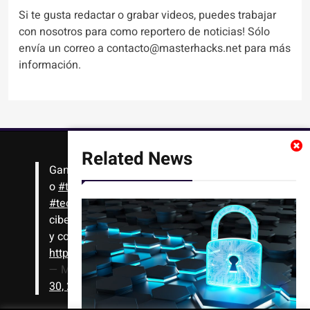
Si te gusta redactar o grabar videos, puedes trabajar
con nosotros para como reportero de noticias! Sólo
envía un correo a contacto@masterhacks.net para más
información.
Related News
Gana
#Bitcoin
solo con leer artículos, noticias
o
#tutoriales
interesantes de ciencia,
#tecnología
,
#criptomonedas
, seguridad
cibernética y más!! Sólo tienes que registrarte
y comenzar a navegar
https://t.co/1KjkllJEit
— Masterhacks (@Masterhacks_net)
August
30, 2020