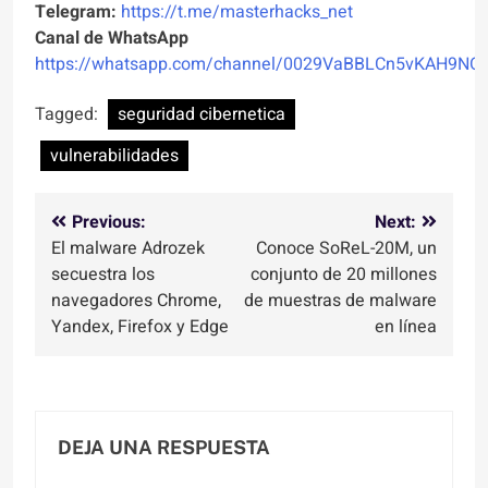
Telegram:
https://t.me/masterhacks_net
Canal de WhatsApp
https://whatsapp.com/channel/0029VaBBLCn5vKAH9NO
Tagged:
seguridad cibernetica
vulnerabilidades
Navegación
Previous:
Next:
El malware Adrozek
Conoce SoReL-20M, un
de
secuestra los
conjunto de 20 millones
entradas
navegadores Chrome,
de muestras de malware
Yandex, Firefox y Edge
en línea
DEJA UNA RESPUESTA