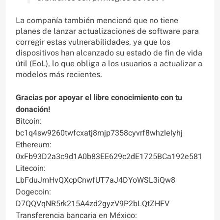
La compañía también mencionó que no tiene
planes de lanzar actualizaciones de software para
corregir estas vulnerabilidades, ya que los
dispositivos han alcanzado su estado de fin de vida
útil (EoL), lo que obliga a los usuarios a actualizar a
modelos más recientes.
Gracias por apoyar el libre conocimiento con tu
donación!
Bitcoin:
bc1q4sw9260twfcxatj8mjp7358cyvrf8whzlelyhj
Ethereum:
0xFb93D2a3c9d1A0b83EE629c2dE1725BCa192e581
Litecoin:
LbFduJmHvQXcpCnwfUT7aJ4DYoWSL3iQw8
Dogecoin:
D7QQVqNR5rk215A4zd2gyzV9P2bLQtZHFV
Transferencia bancaria en México: