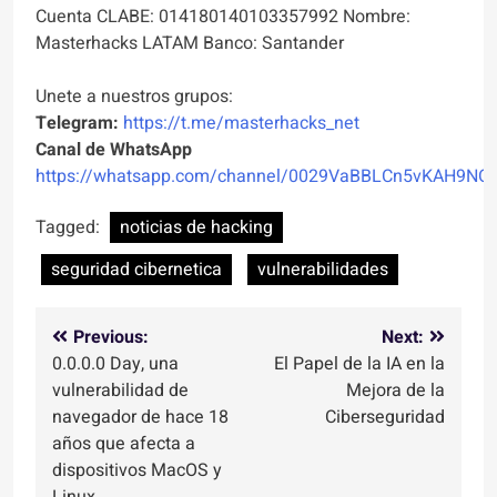
Cuenta CLABE: 014180140103357992 Nombre:
Masterhacks LATAM Banco: Santander
Unete a nuestros grupos:
Telegram:
https://t.me/masterhacks_net
Canal de WhatsApp
https://whatsapp.com/channel/0029VaBBLCn5vKAH9NO
Tagged:
noticias de hacking
seguridad cibernetica
vulnerabilidades
Navegación
Previous:
Next:
0.0.0.0 Day, una
El Papel de la IA en la
de
vulnerabilidad de
Mejora de la
entradas
navegador de hace 18
Ciberseguridad
años que afecta a
dispositivos MacOS y