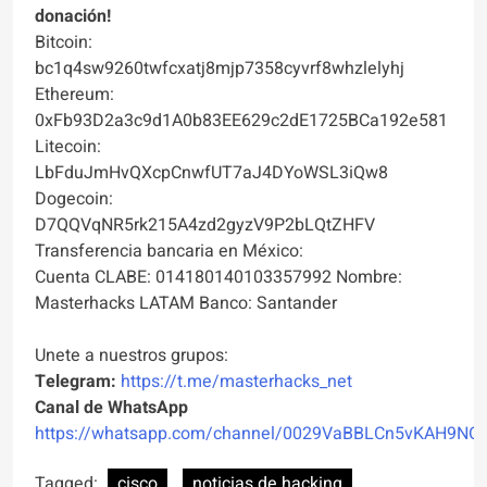
donación!
Bitcoin:
bc1q4sw9260twfcxatj8mjp7358cyvrf8whzlelyhj
Ethereum:
0xFb93D2a3c9d1A0b83EE629c2dE1725BCa192e581
Litecoin:
LbFduJmHvQXcpCnwfUT7aJ4DYoWSL3iQw8
Dogecoin:
D7QQVqNR5rk215A4zd2gyzV9P2bLQtZHFV
Transferencia bancaria en México:
Cuenta CLABE: 014180140103357992 Nombre:
Masterhacks LATAM Banco: Santander
Unete a nuestros grupos:
Telegram:
https://t.me/masterhacks_net
Canal de WhatsApp
https://whatsapp.com/channel/0029VaBBLCn5vKAH9NO
Tagged:
cisco
noticias de hacking