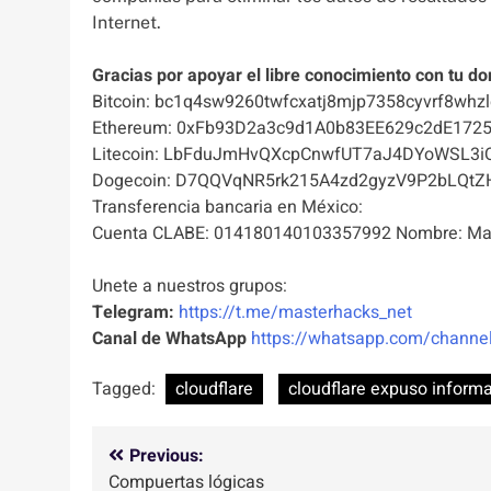
Internet.
Gracias por apoyar el libre conocimiento con tu do
Bitcoin: bc1q4sw9260twfcxatj8mjp7358cyvrf8whzl
Ethereum: 0xFb93D2a3c9d1A0b83EE629c2dE172
Litecoin: LbFduJmHvQXcpCnwfUT7aJ4DYoWSL3i
Dogecoin: D7QQVqNR5rk215A4zd2gyzV9P2bLQtZ
Transferencia bancaria en México:
Cuenta CLABE: 014180140103357992 Nombre: Mas
Unete a nuestros grupos:
Telegram:
https://t.me/masterhacks_net
Canal de WhatsApp
https://whatsapp.com/chan
Tagged:
cloudflare
cloudflare expuso informa
Navegación
Previous:
Compuertas lógicas