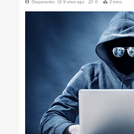
Stepanenko
9 años ago
0
2 mins