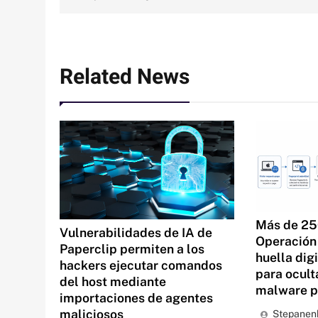
de
entradas
Related News
Más de 25
Vulnerabilidades de IA de
Operación 
Paperclip permiten a los
huella dig
hackers ejecutar comandos
para ocult
del host mediante
malware 
importaciones de agentes
maliciosos
Stepanen