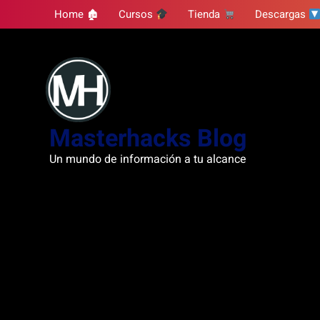
Skip
Home 🏚
Cursos
Tienda
Descargas
to
content
Masterhacks Blog
Un mundo de información a tu alcance