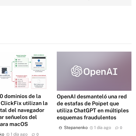
0 dominios de la
OpenAI desmanteló una red
ClickFix utilizan la
de estafas de Poipet que
ital del navegador
utiliza ChatGPT en múltiples
ar señuelos del
esquemas fraudulentos
para macOS
Stepanenko
1 día ago
0
ko
1 día ago
0