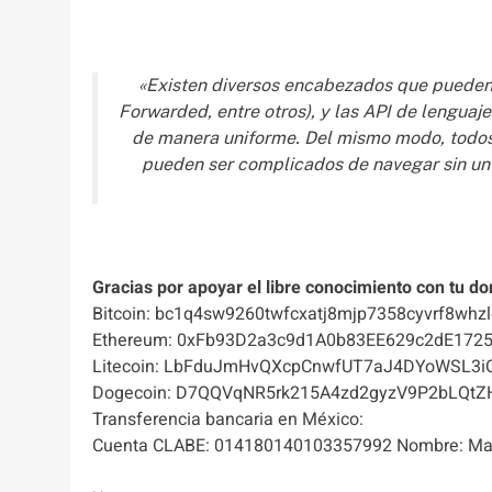
«Existen diversos encabezados que pueden
Forwarded, entre otros), y las API de lenguaj
de manera uniforme. Del mismo modo, todos 
pueden ser complicados de navegar sin u
Gracias por apoyar el libre conocimiento con tu do
Bitcoin: bc1q4sw9260twfcxatj8mjp7358cyvrf8whzl
Ethereum: 0xFb93D2a3c9d1A0b83EE629c2dE172
Litecoin: LbFduJmHvQXcpCnwfUT7aJ4DYoWSL3i
Dogecoin: D7QQVqNR5rk215A4zd2gyzV9P2bLQtZ
Transferencia bancaria en México:
Cuenta CLABE: 014180140103357992 Nombre: Mas