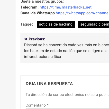
Unete a nuestros grupos:
Telegram:
https://t.me/masterhacks_net
Canal de WhatsApp
https://whatsapp.com/chan
Tagged:
noticias de hacking
seguridad cibern
Navegación
Previous:
Discord se ha convertido cada vez más en blanc
de
los hackers de estado-nación que se dirigen a la
entradas
infraestructura crítica
DEJA UNA RESPUESTA
Tu dirección de correo electrónico no será publi
Comentario
*