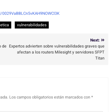
nel/0029VaBBLCn5vKAH9NOWCl3K
etica
vulnerabilidades
Next:
o de
Expertos advierten sobre vulnerabilidades graves que
afectan a los routers Milesight y servidores SFPT
Titan
cada.
Los campos obligatorios están marcados con
*