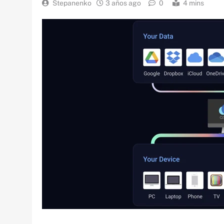
Stepanenko
3 años ago
0
4 mins