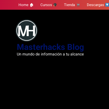
Skip
Home 🏚
Cursos
Tienda
Descargas
to
content
Masterhacks Blog
Un mundo de información a tu alcance