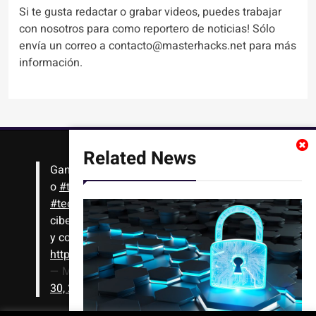
Si te gusta redactar o grabar videos, puedes trabajar
con nosotros para como reportero de noticias! Sólo
envía un correo a contacto@masterhacks.net para más
información.
Related News
Gana
#Bitcoin
solo con leer artículos, noticias
o
#tutoriales
interesantes de ciencia,
#tecnología
,
#criptomonedas
, seguridad
cibernética y más!! Sólo tienes que registrarte
y comenzar a navegar
https://t.co/1KjkllJEit
— Masterhacks (@Masterhacks_net)
August
30, 2020