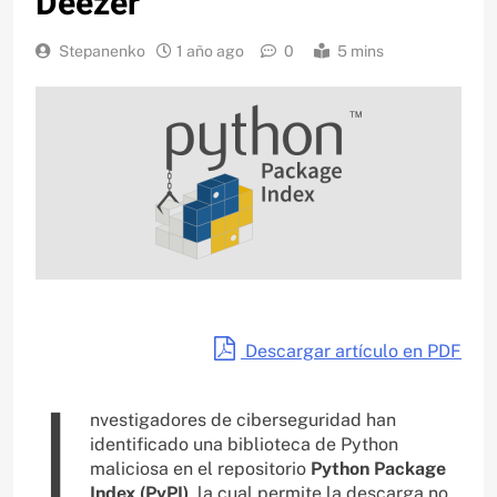
Deezer
Stepanenko
1 año ago
0
5 mins
Descargar artículo en PDF
I
nvestigadores de ciberseguridad han
identificado una biblioteca de Python
maliciosa en el repositorio
Python Package
Index (PyPI)
, la cual permite la descarga no