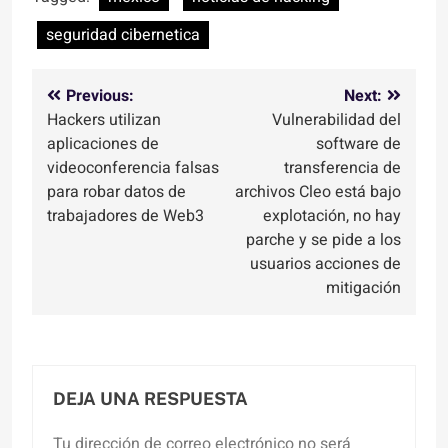
seguridad cibernetica
Navegación
Previous:
Next:
Hackers utilizan
Vulnerabilidad del
de
aplicaciones de
software de
entradas
videoconferencia falsas
transferencia de
para robar datos de
archivos Cleo está bajo
trabajadores de Web3
explotación, no hay
parche y se pide a los
usuarios acciones de
mitigación
DEJA UNA RESPUESTA
Tu dirección de correo electrónico no será