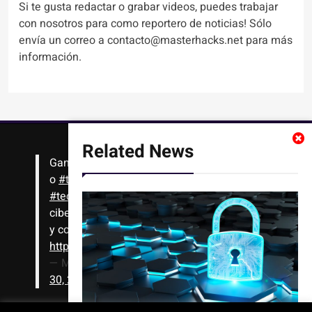
Si te gusta redactar o grabar videos, puedes trabajar
con nosotros para como reportero de noticias! Sólo
envía un correo a contacto@masterhacks.net para más
información.
Related News
Gana
#Bitcoin
solo con leer artículos, noticias
o
#tutoriales
interesantes de ciencia,
#tecnología
,
#criptomonedas
, seguridad
cibernética y más!! Sólo tienes que registrarte
y comenzar a navegar
https://t.co/1KjkllJEit
— Masterhacks (@Masterhacks_net)
August
30, 2020