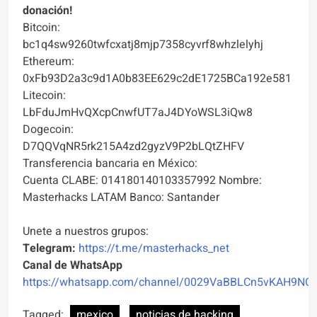
donación!
Bitcoin:
bc1q4sw9260twfcxatj8mjp7358cyvrf8whzlelyhj
Ethereum:
0xFb93D2a3c9d1A0b83EE629c2dE1725BCa192e581
Litecoin:
LbFduJmHvQXcpCnwfUT7aJ4DYoWSL3iQw8
Dogecoin:
D7QQVqNR5rk215A4zd2gyzV9P2bLQtZHFV
Transferencia bancaria en México:
Cuenta CLABE: 014180140103357992 Nombre:
Masterhacks LATAM Banco: Santander
Unete a nuestros grupos:
Telegram:
https://t.me/masterhacks_net
Canal de WhatsApp
https://whatsapp.com/channel/0029VaBBLCn5vKAH9NO
Tagged:
mexico
noticias de hacking