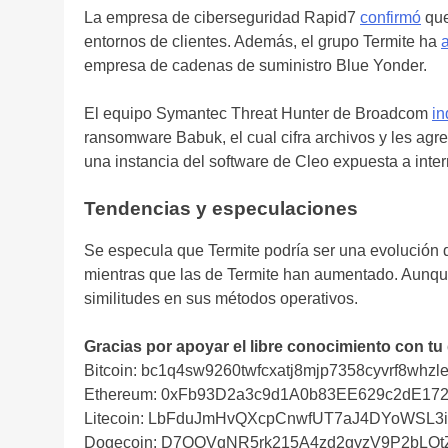
La empresa de ciberseguridad Rapid7
confirmó
que
entornos de clientes. Además, el grupo Termite ha
empresa de cadenas de suministro Blue Yonder.
El equipo Symantec Threat Hunter de Broadcom
in
ransomware Babuk, el cual cifra archivos y les agr
una instancia del software de Cleo expuesta a interne
Tendencias y especulaciones
Se especula que Termite podría ser una evolución 
mientras que las de Termite han aumentado. Aunqu
similitudes en sus métodos operativos.
Gracias por apoyar el libre conocimiento con tu
Bitcoin: bc1q4sw9260twfcxatj8mjp7358cyvrf8whzle
Ethereum: 0xFb93D2a3c9d1A0b83EE629c2dE17
Litecoin: LbFduJmHvQXcpCnwfUT7aJ4DYoWSL3
Dogecoin: D7QQVqNR5rk215A4zd2gyzV9P2bLQ