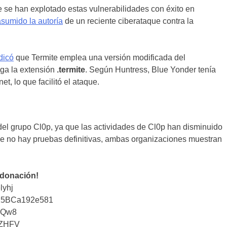
 se han explotado estas vulnerabilidades con éxito en
asumido la autoría
de un reciente ciberataque contra la
dicó
que Termite emplea una versión modificada del
ega la extensión
.termite
. Según Huntress, Blue Yonder tenía
t, lo que facilitó el ataque.
del grupo Cl0p, ya que las actividades de Cl0p han disminuido
e no hay pruebas definitivas, ambas organizaciones muestran
 donación!
lyhj
25BCa192e581
iQw8
tZHFV