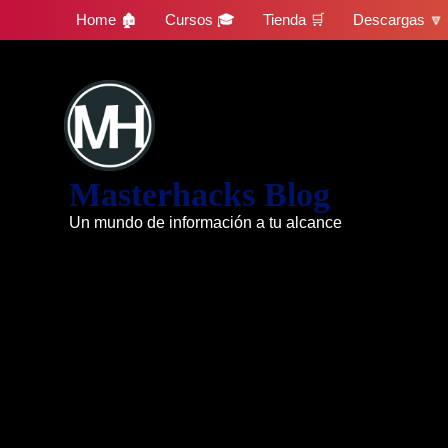
Skip
Home 🏚
Cursos 🎓
Tienda 🛒
Descargas 🔽
to
content
Masterhacks Blog
Un mundo de información a tu alcance