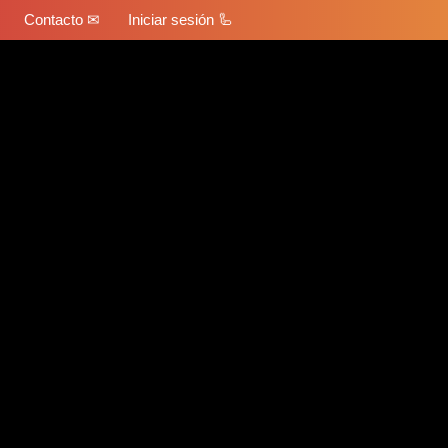
Contacto ✉
Iniciar sesión 🦾