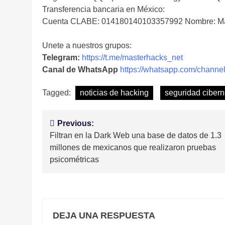
Transferencia bancaria en México:
Cuenta CLABE: 014180140103357992 Nombre: Ma
Unete a nuestros grupos:
Telegram:
https://t.me/masterhacks_net
Canal de WhatsApp
https://whatsapp.com/cha
Tagged:
noticias de hacking
seguridad cibern
Navegación
Previous:
Filtran en la Dark Web una base de datos de 1.3
de
millones de mexicanos que realizaron pruebas
entradas
psicométricas
DEJA UNA RESPUESTA