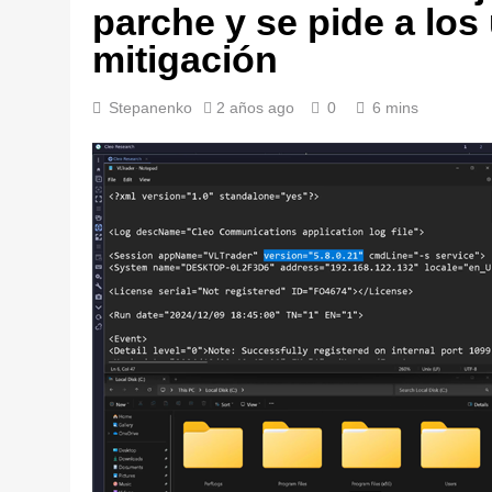
parche y se pide a los
mitigación
Stepanenko
2 años ago
0
6 mins