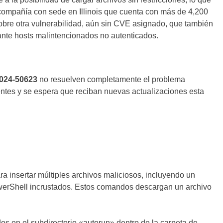
na compañía con sede en Illinois que cuenta con más de 4,200
bre otra vulnerabilidad, aún sin CVE asignado, que también
ante hosts malintencionados no autenticados.
024-50623
no resuelven completamente el problema
entes y se espera que reciban nuevas actualizaciones esta
a insertar múltiples archivos maliciosos, incluyendo un
erShell incrustados. Estos comandos descargan un archivo
os en el subdirectorio «autorun» dentro de la carpeta de