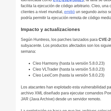
facilita la ejecución de código arbitrario. Cleo, u
clientes a nivel mundial,
emitió
un segundo aviso so
podría permitir la ejecución remota de código medi
Impacto y actualizaciones
Según Huntress, los parches lanzados para
CVE-2
subyacente. Los productos afectados son los sigui
semana:
Cleo Harmony (hasta la versión 5.8.0.23)
Cleo VLTrader (hasta la versión 5.8.0.23)
Cleo LexiCom (hasta la versión 5.8.0.23)
Los atacantes han explotado esta vulnerabilidad par
archivo XML diseñado para ejecutar comandos Pow
JAR (Java Archive) desde un servidor remoto.
La explotación se basa en que los archivos colocad