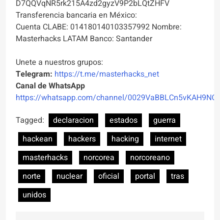
D7QQVqNR5rk215A4zd2gyzV9P2bLQtZHFV
Transferencia bancaria en México:
Cuenta CLABE: 014180140103357992 Nombre:
Masterhacks LATAM Banco: Santander
Unete a nuestros grupos:
Telegram:
https://t.me/masterhacks_net
Canal de WhatsApp
https://whatsapp.com/channel/0029VaBBLCn5vKAH9NO
Tagged:
declaracion
estados
guerra
hackean
hackers
hacking
internet
masterhacks
norcorea
norcoreano
norte
nuclear
oficial
portal
tras
unidos