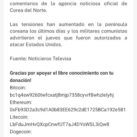
comentarios de la agencia noticiosa oficial de
Corea del Norte.
Las tensiones han aumentado en la península
coreana los últimos días y los militares comunistas
advirtieron el jueves que fueron autorizados a
atacar Estados Unidos.
Fuente: Noticieros Televisa
Gracias por apoyar el libre conocimiento con tu
donación!
Bitcoin:
bc1q4sw9260twfcxatj8mjp7358cyvrf8whzlelyhj
Ethereum:
0xFb93D2a3c9d1A0b83EE629c2dE1725BCa192e581
Litecoin:
LbFduJmHvQXcpCnwfUT7aJ4DYoWSL3iQw8
Dogecoin: