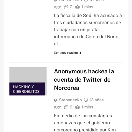
ago
0
1 mins
La fiscalía de Seúl ha acusado a
tres ciudadanos surcoreanos de
trabajar con un pirata
informático de Corea del Norte,
al…
Continue reading
Anonymous hackea la
cuenta de Twitter de
Norcorea
HACKING Y
CIBERDELITOS
Stepanenko
13 años
ago
0
1 mins
En medio de las constantes
amenazas que el gobierno
norcoreano presidido por Kim