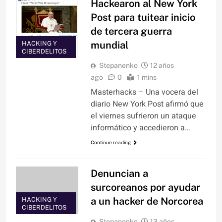
Hackearon al New York
Post para tuitear inicio
de tercera guerra
mundial
HACKING Y
CIBERDELITOS
Stepanenko
12 años
ago
0
1 mins
Masterhacks – Una vocera del
diario New York Post afirmó que
el viernes sufrieron un ataque
informático y accedieron a…
Continue reading
Denuncian a
surcoreanos por ayudar
a un hacker de Norcorea
HACKING Y
CIBERDELITOS
Stepanenko
13 años