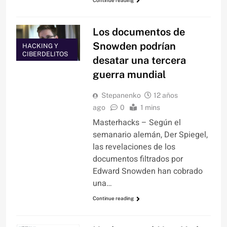
Los documentos de
Snowden podrían
HACKING Y
CIBERDELITOS
desatar una tercera
guerra mundial
Stepanenko
12 años
ago
0
1 mins
Masterhacks – Según el
semanario alemán, Der Spiegel,
las revelaciones de los
documentos filtrados por
Edward Snowden han cobrado
una…
Continue reading