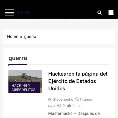
MENU
Home
guerra
guerra
Hackearon la página del
Ejército de Estados
HACKING Y
Unidos
CIBERDELITOS
Stepanenko
11 años
ago
0
1 mins
Masterhacks – Después de