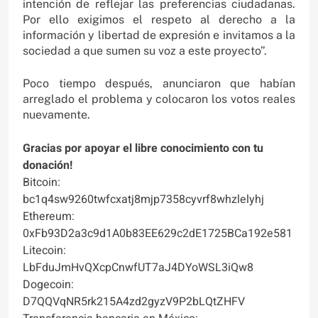
intención de reflejar las preferencias ciudadanas.
Por ello exigimos el respeto al derecho a la
información y libertad de expresión e invitamos a la
sociedad a que sumen su voz a este proyecto”.
Poco tiempo después, anunciaron que habían
arreglado el problema y colocaron los votos reales
nuevamente.
Gracias por apoyar el libre conocimiento con tu
donación!
Bitcoin:
bc1q4sw9260twfcxatj8mjp7358cyvrf8whzlelyhj
Ethereum:
0xFb93D2a3c9d1A0b83EE629c2dE1725BCa192e581
Litecoin:
LbFduJmHvQXcpCnwfUT7aJ4DYoWSL3iQw8
Dogecoin:
D7QQVqNR5rk215A4zd2gyzV9P2bLQtZHFV