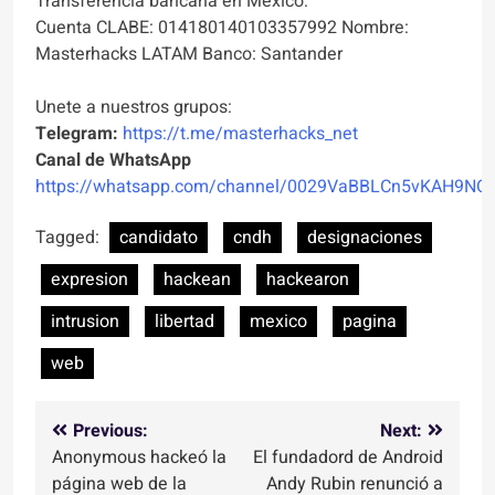
Transferencia bancaria en México:
Cuenta CLABE: 014180140103357992 Nombre:
Masterhacks LATAM Banco: Santander
Unete a nuestros grupos:
Telegram:
https://t.me/masterhacks_net
Canal de WhatsApp
https://whatsapp.com/channel/0029VaBBLCn5vKAH9NO
Tagged:
candidato
cndh
designaciones
expresion
hackean
hackearon
intrusion
libertad
mexico
pagina
web
Navegación
Previous:
Next:
Anonymous hackeó la
El fundadord de Android
de
página web de la
Andy Rubin renunció a