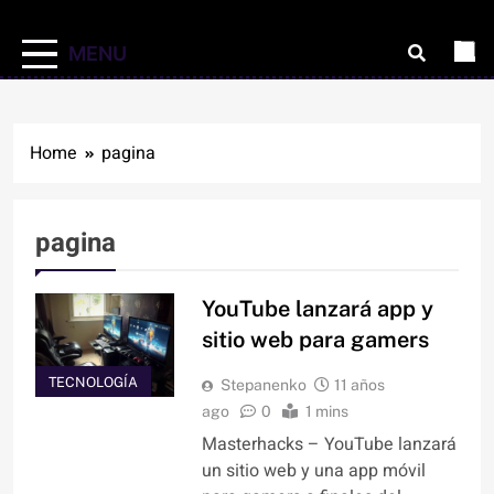
MENU
Home
pagina
pagina
YouTube lanzará app y
sitio web para gamers
TECNOLOGÍA
Stepanenko
11 años
ago
0
1 mins
Masterhacks – YouTube lanzará
un sitio web y una app móvil