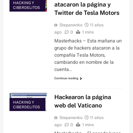
HACKING Y
atacaron la página y
CIBERDELITOS
Twitter de Tesla Motors
Stepanenko
11 años
ago
0
1 mins
Masterhacks – Esta mañana un
grupo de hackers atacaron a la
compañía Tesla Motors,
cambiando en nombre de la
cuenta…
Continue reading
Hackearon la página
HACKING Y
web del Vaticano
CIBERDELITOS
Stepanenko
11 años
ago
0
1 mins