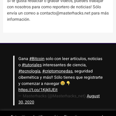
Si te gusta redactar o grabar videos, puedes trabajar
con nosotros para como reportero de noticias! Sólo
envía un correo a contacto@masterhacks.net para más
información.
Gana
#Bitcoin
solo con leer artículos, noticias
o
#tutoriales
interesantes de ciencia,
#tecnología
,
#criptomonedas
, seguridad
cibernética y más!! Sólo tienes que registrarte
y comenzar a navegar
https://t.co/1KjkllJEit
— Masterhacks (@Masterhacks_net)
August
30, 2020