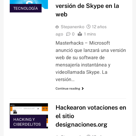
versión de Skype en la
TECNOLOGÍA
web
Stepanenko
12 años
ago
0
1 mins
Masterhacks – Microsoft
anunció que lanzará una versión
web de su software de
mensajería instantánea y
videollamada Skype. La
versión…
Continue reading
Hackearon votaciones en
el sitio
HACKING Y
designaciones.org
CIBERDELITOS