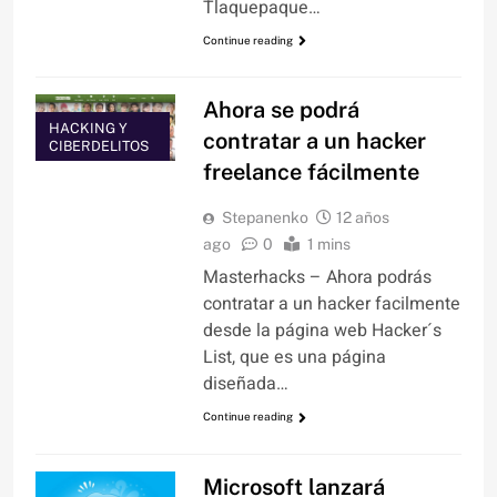
Tlaquepaque…
Continue reading
Ahora se podrá
HACKING Y
contratar a un hacker
CIBERDELITOS
freelance fácilmente
Stepanenko
12 años
ago
0
1 mins
Masterhacks – Ahora podrás
contratar a un hacker facilmente
desde la página web Hacker´s
List, que es una página
diseñada…
Continue reading
Microsoft lanzará