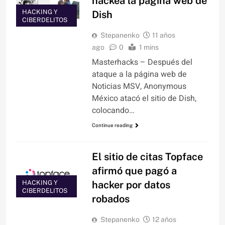
hackea la página web de
HACKING Y
Dish
CIBERDELITOS
Stepanenko
11 años
ago
0
1 mins
Masterhacks – Después del
ataque a la página web de
Noticias MSV, Anonymous
México atacó el sitio de Dish,
colocando…
Continue reading
El sitio de citas Topface
afirmó que pagó a
HACKING Y
hacker por datos
CIBERDELITOS
robados
Stepanenko
12 años