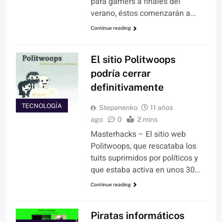
para gamers a finales del
verano, éstos comenzarán a…
Continue reading
El sitio Politwoops
podría cerrar
definitivamente
TECNOLOGÍA
Stepanenko
11 años
ago
0
2 mins
Masterhacks – El sitio web
Politwoops, que rescataba los
tuits suprimidos por políticos y
que estaba activa en unos 30…
Continue reading
Piratas informáticos