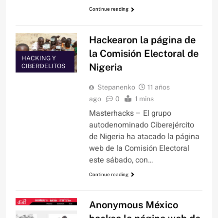
Continue reading
Hackearon la página de
la Comisión Electoral de
HACKING Y
Nigeria
CIBERDELITOS
Stepanenko
11 años
ago
0
1 mins
Masterhacks – El grupo
autodenominado Ciberejército
de Nigeria ha atacado la página
web de la Comisión Electoral
este sábado, con…
Continue reading
Anonymous México