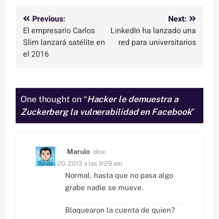
Navegación
Previous:
Next:
El empresario Carlos
LinkedIn ha lanzado una
de
Slim lanzará satélite en
red para universitarios
entradas
el 2016
One thought on “
Hacker le demuestra a
Zuckerberg la vulnerabilidad en Facebook
”
dice:
Marulo
agosto 20, 2013 a las 9:29 am
Normal, hasta que no pasa algo
grabe nadie se mueve.
Bloquearon la cuenta de quien?