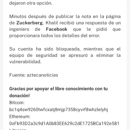
dejaron otra opción.
Minutos después de publicar la nota en la página
de
Zuckerberg
, Khalil recibió una respuesta de un
ingeniero de
Facebook
que le pidió que
proporcionara todos los detalles del error.
Su cuenta ha sido bloqueada, mientras que el
equipo de seguridad se apresuró a eliminar la
vulnerabilidad.
Fuente: aztecanoticias
Gracias por apoyar el libre conocimiento con tu
donación!
Bitcoin:
bc1q4sw9260twfcxatj8mjp7358cyvrf8whzlelyhj
Ethereum:
0xFb93D2a3c9d1A0b83EE629c2dE1725BCa192e581