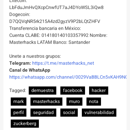
Litecoin:
LbFduJmHvQXcpCnwfUT7aJ4DYoWSL3iQw8
Dogecoin:
D7QQVqNR5rk215A4zd2gyzV9P2bLQtZHFV
Transferencia bancaria en México:
Cuenta CLABE: 014180140103357992 Nombre:
Masterhacks LATAM Banco: Santander
Unete a nuestros grupos:
Telegram:
https://t.me/masterhacks_net
Canal de WhatsApp
https://whatsapp.com/channel/0029VaBBLCn5vKAH9NO
Tagged:
demuestra
facebook
hacker
mark
masterhacks
muro
nota
perfil
seguridad
social
vulnerabilidad
zuckerberg