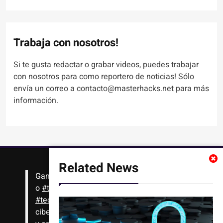
Trabaja con nosotros!
Si te gusta redactar o grabar videos, puedes trabajar
con nosotros para como reportero de noticias! Sólo
envía un correo a contacto@masterhacks.net para más
información.
Related News
Gana
#Bitcoin
solo con leer artículos, noticias
o
#tutoriales
interesantes de ciencia,
#tecnología
,
#criptomonedas
, seguridad
cibernética y más!! Sólo tienes que registrarte