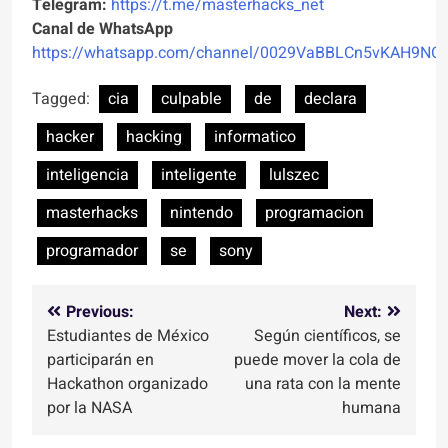
Telegram:
https://t.me/masterhacks_net
Canal de WhatsApp
https://whatsapp.com/channel/0029VaBBLCn5vKAH9NO
Tagged:
cia
culpable
de
declara
hacker
hacking
informatico
inteligencia
inteligente
lulszec
masterhacks
nintendo
programacion
programador
se
sony
Navegación
Previous:
Next:
Estudiantes de México
Según científicos, se
de
participarán en
puede mover la cola de
entradas
Hackathon organizado
una rata con la mente
por la NASA
humana