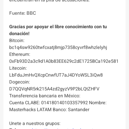
Fuente: BBC
Gracias por apoyar el libre conocimiento con tu
donación!
Bitcoin:
bc1q4sw9260twfcxatj8mjp7358cyvrf8whzlelyhj
Ethereum:
0xFb93D2a3c9d1A0b83EE629c2dE1725BCa192e581
Litecoin:
LbFduJmHvQXcpCnwfUT7aJ4DYoWSL3iQw8
Dogecoin:
D7QQVqNR5rk215A4zd2gyzV9P2bLQtZHFV
Transferencia bancaria en México:
Cuenta CLABE: 014180140103357992 Nombre:
Masterhacks LATAM Banco: Santander
Unete a nuestros grupos: