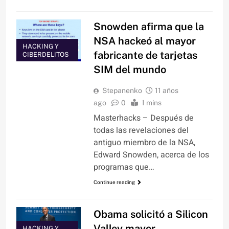
Snowden afirma que la
NSA hackeó al mayor
HACKING Y
fabricante de tarjetas
CIBERDELITOS
SIM del mundo
Stepanenko
11 años
ago
0
1 mins
Masterhacks – Después de
todas las revelaciones del
antiguo miembro de la NSA,
Edward Snowden, acerca de los
programas que…
Continue reading
Obama solicitó a Silicon
Valley mayor
HACKING Y