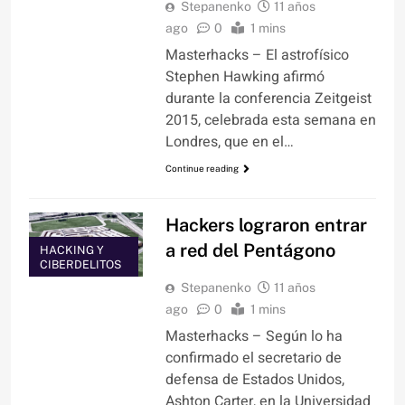
Stepanenko
11 años
ago
0
1 mins
Masterhacks – El astrofísico
Stephen Hawking afirmó
durante la conferencia Zeitgeist
2015, celebrada esta semana en
Londres, que en el…
Continue reading
Hackers lograron entrar
a red del Pentágono
HACKING Y
CIBERDELITOS
Stepanenko
11 años
ago
0
1 mins
Masterhacks – Según lo ha
confirmado el secretario de
defensa de Estados Unidos,
Ashton Carter, en la Universidad