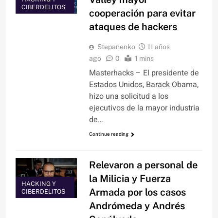
CIBERDELITOS
cooperación para evitar
ataques de hackers
Stepanenko
11 años
ago
0
1 mins
Masterhacks – El presidente de
Estados Unidos, Barack Obama,
hizo una solicitud a los
ejecutivos de la mayor industria
de…
Continue reading
Relevaron a personal de
la Milicia y Fuerza
HACKING Y
Armada por los casos
CIBERDELITOS
Andrómeda y Andrés