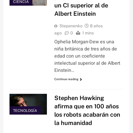
CIENCIA
un CI superior al de
Albert Einstein
Stepanenko
8 años
ago
0
1 mins
Ophelia Morgan-Dew es una
niña británica de tres años de
edad con un coeficiente
intelectual superior al de Albert
Einstein…
Continue reading
Stephen Hawking
afirma que en 100 años
TECNOLOGÍA
los robots acabarán con
la humanidad