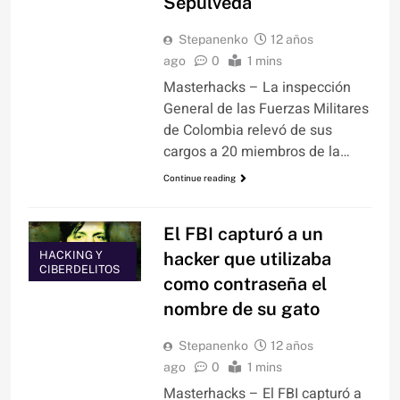
Sepúlveda
Stepanenko
12 años
ago
0
1 mins
Masterhacks – La inspección
General de las Fuerzas Militares
de Colombia relevó de sus
cargos a 20 miembros de la…
Continue reading
El FBI capturó a un
hacker que utilizaba
HACKING Y
CIBERDELITOS
como contraseña el
nombre de su gato
Stepanenko
12 años
ago
0
1 mins
Masterhacks – El FBI capturó a