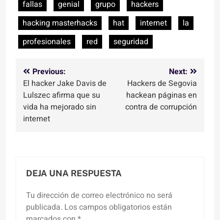
fallas
genial
grupo
hackers
hacking masterhacks
hat
internet
la
profesionales
red
seguridad
Navegación
Previous:
Next:
El hacker Jake Davis de
Hackers de Segovia
de
Lulszec afirma que su
hackean páginas en
entradas
vida ha mejorado sin
contra de corrupción
internet
DEJA UNA RESPUESTA
Tu dirección de correo electrónico no será
publicada.
Los campos obligatorios están
marcados con
*