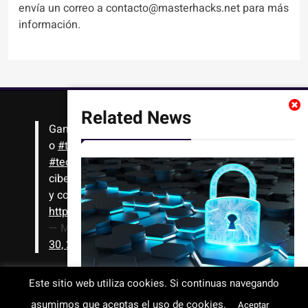
envía un correo a contacto@masterhacks.net para más
información.
Related News
Gana
#Bitcoin
solo con leer artículos, noticias
o
#tutoriales
interesantes de ciencia,
#tecnología
,
#criptomonedas
, seguridad
cibernética y más!! Sólo tienes que registrarte
y comenzar a navegar
https://t.co/1KjkllJEit
— Masterhacks (@Masterhacks_net)
August
30, 2020
Este sitio web utiliza cookies. Si continuas navegando
Vulnerabilidades de IA de Paperclip
asumimos que aceptas el uso de cookies.
Todos los derechos reservados © 2008-2026 - www.masterhacks.net
Aceptar
permiten a los hackers ejecutar