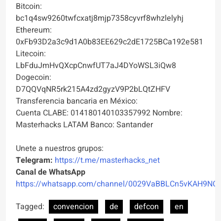
Bitcoin:
bc1q4sw9260twfcxatj8mjp7358cyvrf8whzlelyhj
Ethereum:
0xFb93D2a3c9d1A0b83EE629c2dE1725BCa192e581
Litecoin:
LbFduJmHvQXcpCnwfUT7aJ4DYoWSL3iQw8
Dogecoin:
D7QQVqNR5rk215A4zd2gyzV9P2bLQtZHFV
Transferencia bancaria en México:
Cuenta CLABE: 014180140103357992 Nombre:
Masterhacks LATAM Banco: Santander
Unete a nuestros grupos:
Telegram:
https://t.me/masterhacks_net
Canal de WhatsApp
https://whatsapp.com/channel/0029VaBBLCn5vKAH9NO
Tagged:
convencion
de
defcon
en