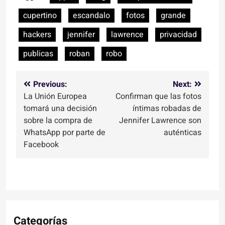
cupertino
escandalo
fotos
grande
hackers
jennifer
lawrence
privacidad
publicas
roban
robo
Navegación
Previous:
Next:
La Unión Europea
Confirman que las fotos
de
tomará una decisión
íntimas robadas de
entradas
sobre la compra de
Jennifer Lawrence son
WhatsApp por parte de
auténticas
Facebook
Categorías