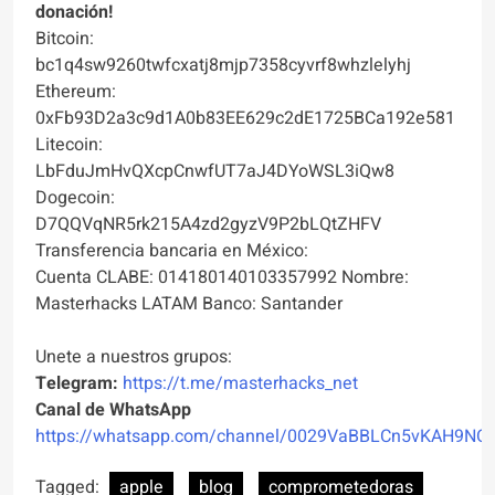
donación!
Bitcoin:
bc1q4sw9260twfcxatj8mjp7358cyvrf8whzlelyhj
Ethereum:
0xFb93D2a3c9d1A0b83EE629c2dE1725BCa192e581
Litecoin:
LbFduJmHvQXcpCnwfUT7aJ4DYoWSL3iQw8
Dogecoin:
D7QQVqNR5rk215A4zd2gyzV9P2bLQtZHFV
Transferencia bancaria en México:
Cuenta CLABE: 014180140103357992 Nombre:
Masterhacks LATAM Banco: Santander
Unete a nuestros grupos:
Telegram:
https://t.me/masterhacks_net
Canal de WhatsApp
https://whatsapp.com/channel/0029VaBBLCn5vKAH9NO
Tagged:
apple
blog
comprometedoras