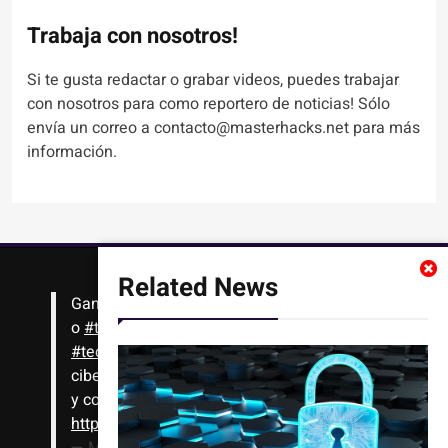
Trabaja con nosotros!
Si te gusta redactar o grabar videos, puedes trabajar
con nosotros para como reportero de noticias! Sólo
envía un correo a contacto@masterhacks.net para más
información.
Related News
Gana
#Bitcoin
solo con leer artículos, noticias
o
#tutoriales
interesantes de ciencia,
#tecnología
,
#criptomonedas
, seguridad
cibernética y más!! Sólo tienes que registrarte
y comenzar a navegar
https://t.co/1KjkllJEit