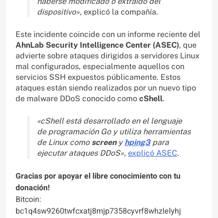
haberse modificado o extraído del
dispositivo»,
explicó la compañía.
Este incidente coincide con un informe reciente del
AhnLab Security Intelligence Center (ASEC)
, que
advierte sobre ataques dirigidos a servidores Linux
mal configurados, especialmente aquellos con
servicios SSH expuestos públicamente. Estos
ataques están siendo realizados por un nuevo tipo
de malware DDoS conocido como
cShell
.
«cShell está desarrollado en el lenguaje
de programación Go y utiliza herramientas
de Linux como
screen
y
hping3
para
ejecutar ataques DDoS»,
explicó ASEC
.
Gracias por apoyar el libre conocimiento con tu
donación!
Bitcoin:
bc1q4sw9260twfcxatj8mjp7358cyvrf8whzlelyhj