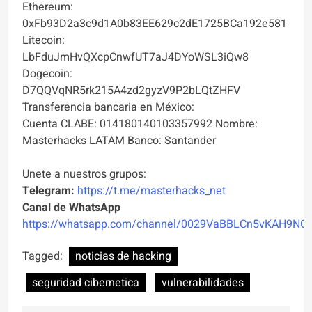
Ethereum:
0xFb93D2a3c9d1A0b83EE629c2dE1725BCa192e581
Litecoin:
LbFduJmHvQXcpCnwfUT7aJ4DYoWSL3iQw8
Dogecoin:
D7QQVqNR5rk215A4zd2gyzV9P2bLQtZHFV
Transferencia bancaria en México:
Cuenta CLABE: 014180140103357992 Nombre:
Masterhacks LATAM Banco: Santander
Unete a nuestros grupos:
Telegram:
https://t.me/masterhacks_net
Canal de WhatsApp
https://whatsapp.com/channel/0029VaBBLCn5vKAH9NO
Tagged:
noticias de hacking
seguridad cibernetica
vulnerabilidades