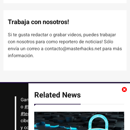
Trabaja con nosotros!
Si te gusta redactar o grabar videos, puedes trabajar
con nosotros para como reportero de noticias! Sólo
envía un correo a contacto@masterhacks.net para más
información.
Related News
Gana
#Bitcoin
solo con leer artículos, noticias
o
#tutoriales
interesantes de ciencia,
#tecnología
,
#criptomonedas
, seguridad
cibernética y más!! Sólo tienes que registrarte
y comenzar a navegar