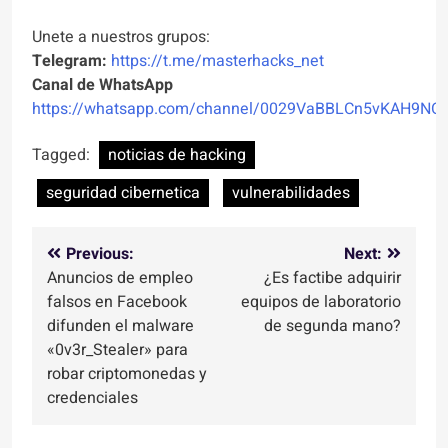
Unete a nuestros grupos:
Telegram:
https://t.me/masterhacks_net
Canal de WhatsApp
https://whatsapp.com/channel/0029VaBBLCn5vKAH9NO
Tagged:
noticias de hacking
seguridad cibernetica
vulnerabilidades
Navegación
Previous:
Next:
Anuncios de empleo
¿Es factibe adquirir
de
falsos en Facebook
equipos de laboratorio
entradas
difunden el malware
de segunda mano?
«0v3r_Stealer» para
robar criptomonedas y
credenciales