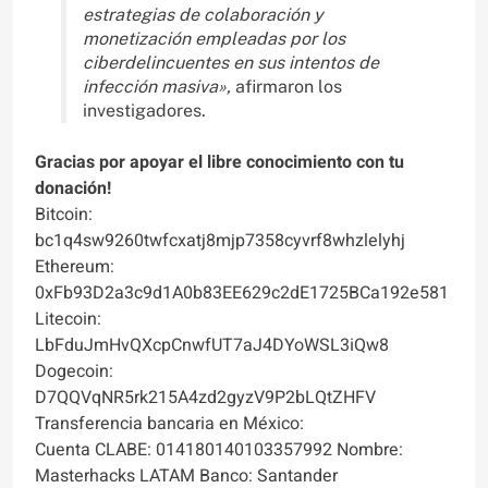
estrategias de colaboración y
monetización empleadas por los
ciberdelincuentes en sus intentos de
infección masiva»,
afirmaron los
investigadores.
Gracias por apoyar el libre conocimiento con tu
donación!
Bitcoin:
bc1q4sw9260twfcxatj8mjp7358cyvrf8whzlelyhj
Ethereum:
0xFb93D2a3c9d1A0b83EE629c2dE1725BCa192e581
Litecoin:
LbFduJmHvQXcpCnwfUT7aJ4DYoWSL3iQw8
Dogecoin:
D7QQVqNR5rk215A4zd2gyzV9P2bLQtZHFV
Transferencia bancaria en México:
Cuenta CLABE: 014180140103357992 Nombre:
Masterhacks LATAM Banco: Santander