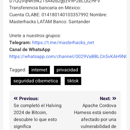
D7QQVqNR5rk215A4zd2gyzV9P2bLQtZHFV
Transferencia bancaria en México:
Cuenta CLABE: 014180140103357992 Nombre:
Masterhacks LATAM Banco: Santander
Unete a nuestros grupos:
Telegram:
https://t.me/masterhacks_net
Canal de WhatsApp
https://whatsapp.com/channel/0029VaBBLCn5vKAH9NO
Tagged:
internet
privacidad
seguridad cibernetica
tiktok
Navegación
Previous:
Next:
Se completó el Halving
Apache Cordova
de
2024 de Bitcoin,
Harness está siendo
entradas
descubre lo que esto
afectado por una
significa
vulnerabilidad de