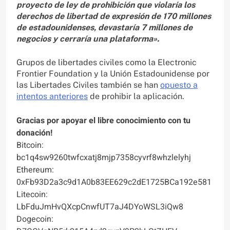
proyecto de ley de prohibición que violaría los
derechos de libertad de expresión de 170 millones
de estadounidenses, devastaría 7 millones de
negocios y cerraría una plataforma».
Grupos de libertades civiles como la Electronic
Frontier Foundation y la Unión Estadounidense por
las Libertades Civiles también se han
opuesto a
intentos anteriores
de prohibir la aplicación.
Gracias por apoyar el libre conocimiento con tu
donación!
Bitcoin:
bc1q4sw9260twfcxatj8mjp7358cyvrf8whzlelyhj
Ethereum:
0xFb93D2a3c9d1A0b83EE629c2dE1725BCa192e581
Litecoin:
LbFduJmHvQXcpCnwfUT7aJ4DYoWSL3iQw8
Dogecoin: