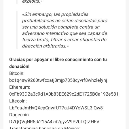
exploits.»
«Sin embargo, las propiedades
probabilísticas no están diseñadas para
ser una solución completa contra un
adversario interactivo que sea capaz de
fuerza bruta, filtrar o crear etiquetas de
dirección arbitrarias.»
Gracias por apoyar el libre conocimiento con tu
donación!
Bitcoin:
bc1q4sw9260twfcxatj8mjp7358cyvrf8whzlelyhj
Ethereum:
0xFb93D2a3c9d1A0b83EE629c2dE1725BCa192e581
Litecoin:
LbFduJmHvQXcpCnwfUT7aJ4DYoWSL3iQw8
Dogecoin:
D7QQVqNR5rk215A4zd2gyzV9P2bLQtZHFV
Transferencia bancaria en México: