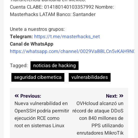
Cuenta CLABE: 014180140103357992 Nombre:
Masterhacks LATAM Banco: Santander
Unete a nuestros grupos:
Telegram:
https://t.me/masterhacks_net
Canal de WhatsApp
https://whatsapp.com/channel/0029VaBBLCn5vKAH9NO
Tagged:
noticias de hacking
seguridad cibernetica
vulnerabilidades
Navegación
Previous:
Next:
Nueva vulnerabilidad en
OVHcloud alcanzó un
de
OpenSSH podría permitir
récord de ataque DDoS
entradas
ejecución RCE como
con 840 millones de
root en sistemas Linux
PPS utilizando
enrutadores MikroTik