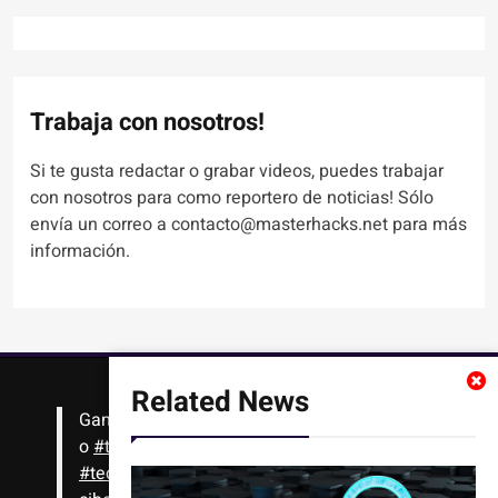
Trabaja con nosotros!
Si te gusta redactar o grabar videos, puedes trabajar
con nosotros para como reportero de noticias! Sólo
envía un correo a contacto@masterhacks.net para más
información.
Related News
Gana
#Bitcoin
solo con leer artículos, noticias
o
#tutoriales
interesantes de ciencia,
#tecnología
,
#criptomonedas
, seguridad