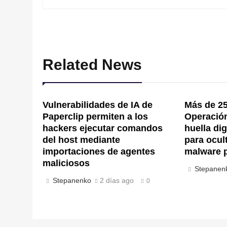
Related News
Vulnerabilidades de IA de
Más de 25
Paperclip permiten a los
Operación 
hackers ejecutar comandos
huella di
del host mediante
para ocul
importaciones de agentes
malware 
maliciosos
Stepanen
Stepanenko
2 días ago
0