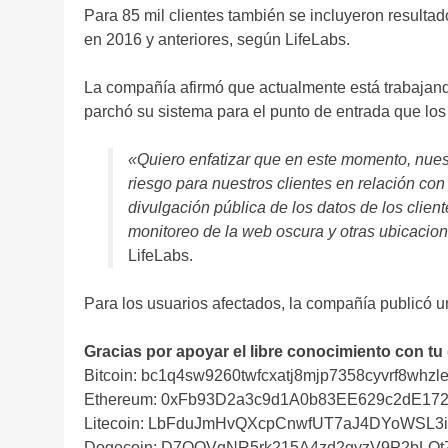
Para 85 mil clientes también se incluyeron result
en 2016 y anteriores, según LifeLabs.
La compañía afirmó que actualmente está trabajando
parchó su sistema para el punto de entrada que los 
«Quiero enfatizar que en este momento, nues
riesgo para nuestros clientes en relación con
divulgación pública de los datos de los clie
monitoreo de la web oscura y otras ubicacion
LifeLabs.
Para los usuarios afectados, la compañía publicó 
Gracias por apoyar el libre conocimiento con tu
Bitcoin: bc1q4sw9260twfcxatj8mjp7358cyvrf8whzle
Ethereum: 0xFb93D2a3c9d1A0b83EE629c2dE17
Litecoin: LbFduJmHvQXcpCnwfUT7aJ4DYoWSL3
Dogecoin: D7QQVqNR5rk215A4zd2gyzV9P2bLQ