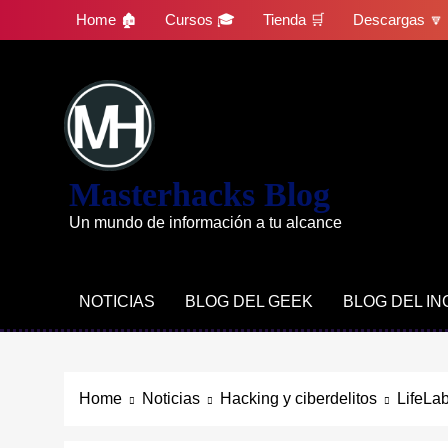
Skip
Home 🏚
Cursos 🎓
Tienda 🛒
Descargas 🔽
to
content
Masterhacks Blog
Un mundo de información a tu alcance
NOTICIAS
BLOG DEL GEEK
BLOG DEL I
Home
Noticias
Hacking y ciberdelitos
LifeLab