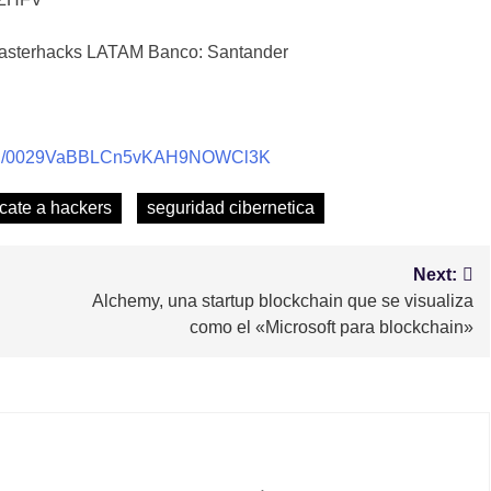
sterhacks LATAM Banco: Santander
nnel/0029VaBBLCn5vKAH9NOWCl3K
scate a hackers
seguridad cibernetica
Next:
Alchemy, una startup blockchain que se visualiza
como el «Microsoft para blockchain»