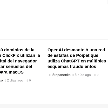
0 dominios de la
OpenAI desmanteló una red
ClickFix utilizan la
de estafas de Poipet que
gital del navegador
utiliza ChatGPT en múltiples
tar señuelos del
esquemas fraudulentos
para macOS
Stepanenko
3 días ago
0
ko
2 días ago
0