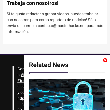
Trabaja con nosotros!
Si te gusta redactar o grabar videos, puedes trabajar
con nosotros para como reportero de noticias! Sólo
envía un correo a contacto@masterhacks.net para más
información.
Related News
Gana
#Bitcoin
solo con leer artículos, noticias
o
#tutoriales
interesantes de ciencia,
#tecnología
,
#criptomonedas
, seguridad
cibernética y más!! Sólo tienes que registrarte
y comenzar a navegar
https://t.co/1KjkllJEit
— Masterhacks (@Masterhacks_net)
August