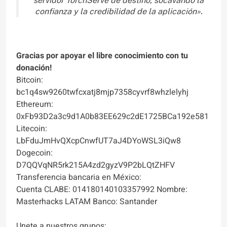
servidor TorchServe de destino, socavando la
confianza y la credibilidad de la aplicación».
Gracias por apoyar el libre conocimiento con tu
donación!
Bitcoin:
bc1q4sw9260twfcxatj8mjp7358cyvrf8whzlelyhj
Ethereum:
0xFb93D2a3c9d1A0b83EE629c2dE1725BCa192e581
Litecoin:
LbFduJmHvQXcpCnwfUT7aJ4DYoWSL3iQw8
Dogecoin:
D7QQVqNR5rk215A4zd2gyzV9P2bLQtZHFV
Transferencia bancaria en México:
Cuenta CLABE: 014180140103357992 Nombre:
Masterhacks LATAM Banco: Santander
Unete a nuestros grupos: