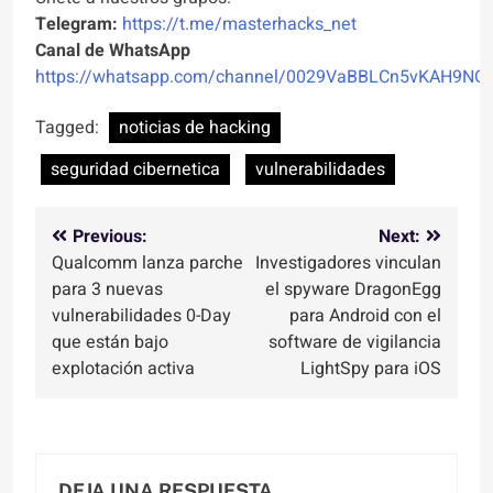
Telegram:
https://t.me/masterhacks_net
Canal de WhatsApp
https://whatsapp.com/channel/0029VaBBLCn5vKAH9NO
Tagged:
noticias de hacking
seguridad cibernetica
vulnerabilidades
Navegación
Previous:
Next:
Qualcomm lanza parche
Investigadores vinculan
de
para 3 nuevas
el spyware DragonEgg
entradas
vulnerabilidades 0-Day
para Android con el
que están bajo
software de vigilancia
explotación activa
LightSpy para iOS
DEJA UNA RESPUESTA