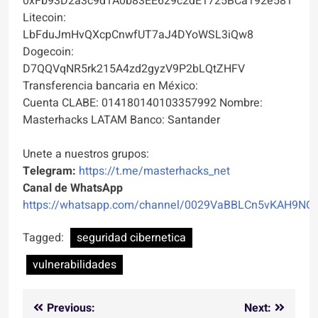
0xFb93D2a3c9d1A0b83EE629c2dE1725BCa192e581
Litecoin:
LbFduJmHvQXcpCnwfUT7aJ4DYoWSL3iQw8
Dogecoin:
D7QQVqNR5rk215A4zd2gyzV9P2bLQtZHFV
Transferencia bancaria en México:
Cuenta CLABE: 014180140103357992 Nombre:
Masterhacks LATAM Banco: Santander
Unete a nuestros grupos:
Telegram:
https://t.me/masterhacks_net
Canal de WhatsApp
https://whatsapp.com/channel/0029VaBBLCn5vKAH9NO
Tagged:
seguridad cibernetica
vulnerabilidades
Navegación
Previous:
Next: