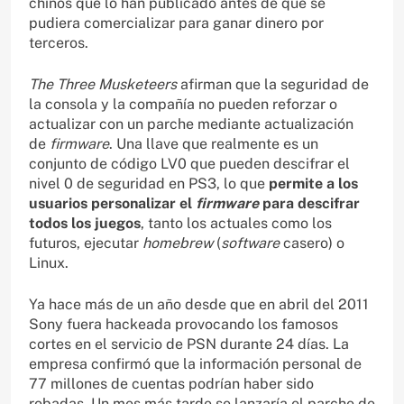
chinos que lo han publicado antes de que se
pudiera comercializar para ganar dinero por
terceros.
The Three Musketeers
afirman que la seguridad de
la consola y la compañía no pueden reforzar o
actualizar con un parche mediante actualización
de
firmware
. Una llave que realmente es un
conjunto de código LV0 que pueden descifrar el
nivel 0 de seguridad en PS3, lo que
permite a los
usuarios personalizar el
firmware
para descifrar
todos los juegos
, tanto los actuales como los
futuros, ejecutar
homebrew
(
software
casero) o
Linux.
Ya hace más de un año desde que en abril del 2011
Sony fuera hackeada provocando los famosos
cortes en el servicio de PSN durante 24 días. La
empresa confirmó que la información personal de
77 millones de cuentas podrían haber sido
robadas. Un mes más tarde se lanzaría el parche de