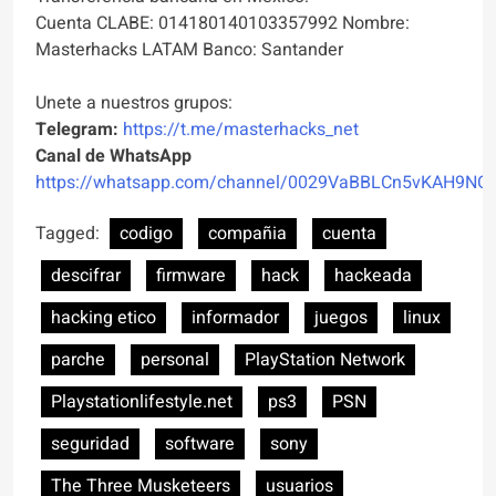
Cuenta CLABE: 014180140103357992 Nombre:
Masterhacks LATAM Banco: Santander
Unete a nuestros grupos:
Telegram:
https://t.me/masterhacks_net
Canal de WhatsApp
https://whatsapp.com/channel/0029VaBBLCn5vKAH9NO
Tagged:
codigo
compañia
cuenta
descifrar
firmware
hack
hackeada
hacking etico
informador
juegos
linux
parche
personal
PlayStation Network
Playstationlifestyle.net
ps3
PSN
seguridad
software
sony
The Three Musketeers
usuarios