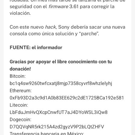
seguridad con el
firmware
3.61 para corregir la
violación.
Con este nuevo
hack
, Sony debería sacar una nueva
consola como única solución y “parche”.
FUENTE: el informador
Gracias por apoyar el libre conocimiento con tu
donación!
Bitcoin:
bc1q4sw9260twfcxatj8mjp7358cyvrf8whzlelyhj
Ethereum:
0xFb93D2a3c9d1A0b83EE629c2dE1725BCa192e581
Litecoin:
LbFduJmHvQXcpCnwfUT7aJ4DYoWSL3iQw8
Dogecoin:
D7QQVqNR5rk215A4zd2gyzV9P2bLQtZHFV
Transferencia bancaria en México: