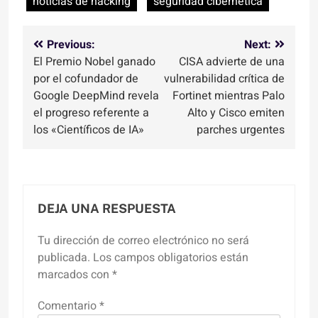
noticias de hacking
seguridad cibernetica
Navegación
Previous:
Next:
El Premio Nobel ganado
CISA advierte de una
de
por el cofundador de
vulnerabilidad crítica de
entradas
Google DeepMind revela
Fortinet mientras Palo
el progreso referente a
Alto y Cisco emiten
los «Científicos de IA»
parches urgentes
DEJA UNA RESPUESTA
Tu dirección de correo electrónico no será
publicada.
Los campos obligatorios están
marcados con
*
Comentario
*