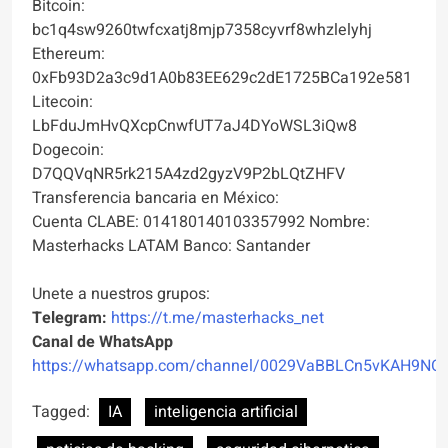
Bitcoin:
bc1q4sw9260twfcxatj8mjp7358cyvrf8whzlelyhj
Ethereum:
0xFb93D2a3c9d1A0b83EE629c2dE1725BCa192e581
Litecoin:
LbFduJmHvQXcpCnwfUT7aJ4DYoWSL3iQw8
Dogecoin:
D7QQVqNR5rk215A4zd2gyzV9P2bLQtZHFV
Transferencia bancaria en México:
Cuenta CLABE: 014180140103357992 Nombre:
Masterhacks LATAM Banco: Santander
Unete a nuestros grupos:
Telegram:
https://t.me/masterhacks_net
Canal de WhatsApp
https://whatsapp.com/channel/0029VaBBLCn5vKAH9NO
Tagged:
IA
inteligencia artificial