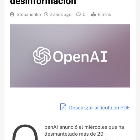
desinformación
Stepanenko
2 años ago
0
8 mins
Descargar artículo en PDF
O
penAI anunció el miércoles que ha
desmantelado más de 20