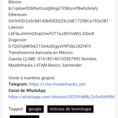
Bitcoin:
bc1q4sw9260twfcxatj8mjp7358cyvrf8whzlelyhj
Ethereum:
0xFb93D2a3c9d1A0b83EE629c2dE1725BCa192e581
Litecoin:
LbFduJmHvQXcpCnwfUT7aJ4DYoWSL3iQw8
Dogecoin:
D7QQVqNR5rk215A4zd2gyzV9P2bLQtZHFV
Transferencia bancaria en México:
Cuenta CLABE: 014180140103357992 Nombre:
Masterhacks LATAM Banco: Santander
Unete a nuestros grupos:
Telegram:
https://t.me/masterhacks_net
Canal de WhatsApp
https://whatsapp.com/channel/0029VaBBLCn5vKAH9NO
Tagged:
google
noticias de tecnologia