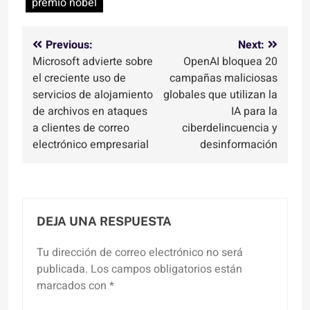
premio nobel
Navegación
Previous:
Next:
Microsoft advierte sobre
OpenAI bloquea 20
de
el creciente uso de
campañas maliciosas
entradas
servicios de alojamiento
globales que utilizan la
de archivos en ataques
IA para la
a clientes de correo
ciberdelincuencia y
electrónico empresarial
desinformación
DEJA UNA RESPUESTA
Tu dirección de correo electrónico no será
publicada.
Los campos obligatorios están
marcados con
*