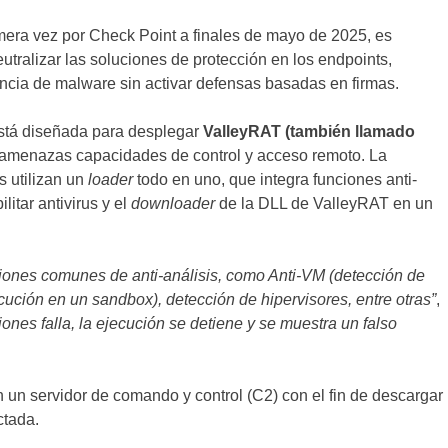
rimera vez por Check Point a finales de mayo de 2025, es
tralizar las soluciones de protección en los endpoints,
encia de malware sin activar defensas basadas en firmas.
stá diseñada para desplegar
ValleyRAT (también llamado
e amenazas capacidades de control y acceso remoto. La
 utilizan un
loader
todo en uno, que integra funciones anti-
litar antivirus y el
downloader
de la DLL de ValleyRAT en un
ciones comunes de anti-análisis, como Anti-VM (detección de
cución en un sandbox), detección de hipervisores, entre otras”
,
nes falla, la ejecución se detiene y se muestra un falso
un servidor de comando y control (C2) con el fin de descargar
ctada.