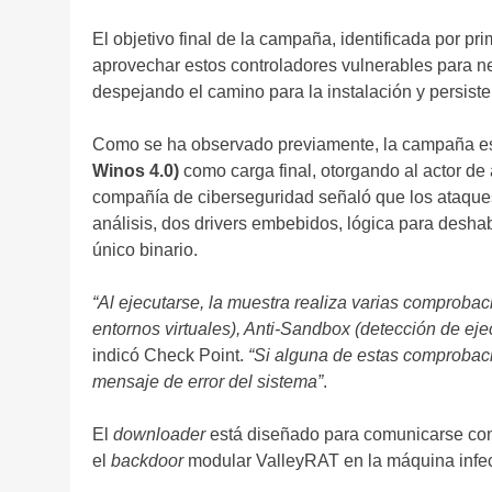
El objetivo final de la campaña, identificada por p
aprovechar estos controladores vulnerables para neu
despejando el camino para la instalación y persist
Como se ha observado previamente, la campaña e
Winos 4.0)
como carga final, otorgando al actor d
compañía de ciberseguridad señaló que los ataques
análisis, dos drivers embebidos, lógica para deshabi
único binario.
“Al ejecutarse, la muestra realiza varias comproba
entornos virtuales), Anti-Sandbox (detección de eje
indicó Check Point.
“Si alguna de estas comprobacio
mensaje de error del sistema”
.
El
downloader
está diseñado para comunicarse con 
el
backdoor
modular ValleyRAT en la máquina infe