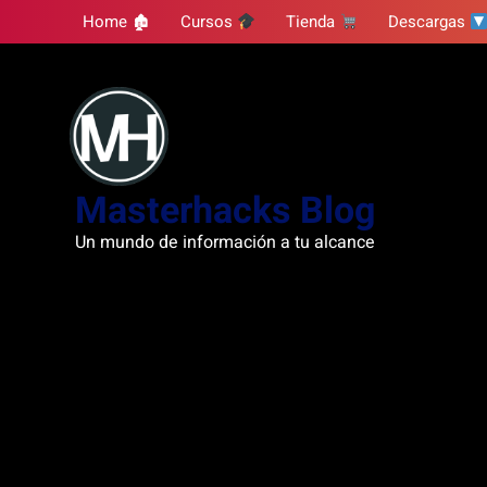
Skip
Home 🏚
Cursos
Tienda
Descargas
to
content
Masterhacks Blog
Un mundo de información a tu alcance