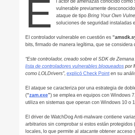
E
l actor de amenazas conocido como
vulnerable previamente desconocido
ataque de tipo
Bring Your Own Vulne
soluciones de seguridad instaladas
El controlador vulnerable en cuestión es
“amsdk.s
bits, firmado de manera legítima, que se considera
“Este controlador, creado sobre el SDK de Zemana A
lista de controladores vulnerables bloqueados
por M
como LOLDrivers”
,
explicó Check Point
en su anális
El ataque se caracteriza por una estrategia de dob
(
“
zam.exe
”
) se emplea en equipos con Windows 7,
utiliza en sistemas que operan con Windows 10 o 1
El driver de WatchDog Anti-malware contiene varias 
arbitrarios sin comprobar si estos están protegidos
locales, lo que permite al atacante obtener acceso si