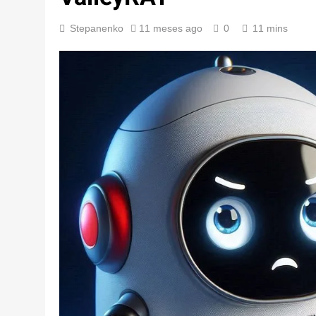
Stepanenko
11 meses ago
0
11 mins