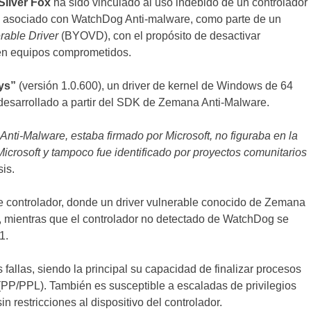
Silver Fox
ha sido vinculado al uso indebido de un controlador
 asociado con WatchDog Anti-malware, como parte de un
rable Driver
(BYOVD), con el propósito de desactivar
 en equipos comprometidos.
ys”
(versión 1.0.600), un driver de kernel de Windows de 64
 desarrollado a partir del SDK de Zemana Anti-Malware.
nti-Malware, estaba firmado por Microsoft, no figuraba en la
icrosoft y tampoco fue identificado por proyectos comunitarios
is.
le controlador, donde un driver vulnerable conocido de Zemana
 mientras que el controlador no detectado de WatchDog se
1.
fallas, siendo la principal su capacidad de finalizar procesos
 (PP/PPL). También es susceptible a escaladas de privilegios
n restricciones al dispositivo del controlador.