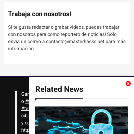
Trabaja con nosotros!
Si te gusta redactar o grabar videos, puedes trabajar
con nosotros para como reportero de noticias! Sólo
envía un correo a contacto@masterhacks.net para más
información.
Related News
Gana
#Bitcoin
solo con leer artículos, noticias
o
#tutoriales
interesantes de ciencia,
#tecnología
,
#criptomonedas
, seguridad
cibernética y más!! Sólo tienes que registrarte
y comenzar a navegar
https://t.co/1KjkllJEit