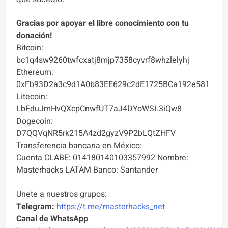
Gracias por apoyar el libre conocimiento con tu
donación!
Bitcoin:
bc1q4sw9260twfcxatj8mjp7358cyvrf8whzlelyhj
Ethereum:
0xFb93D2a3c9d1A0b83EE629c2dE1725BCa192e581
Litecoin:
LbFduJmHvQXcpCnwfUT7aJ4DYoWSL3iQw8
Dogecoin:
D7QQVqNR5rk215A4zd2gyzV9P2bLQtZHFV
Transferencia bancaria en México:
Cuenta CLABE: 014180140103357992 Nombre:
Masterhacks LATAM Banco: Santander
Unete a nuestros grupos:
Telegram:
https://t.me/masterhacks_net
Canal de WhatsApp