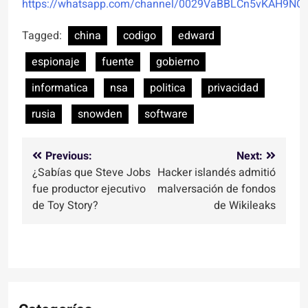
https://whatsapp.com/channel/0029VaBBLCn5vKAH9NO
Tagged:
china
codigo
edward
espionaje
fuente
gobierno
informatica
nsa
politica
privacidad
rusia
snowden
software
Navegación
Previous:
Next:
¿Sabías que Steve Jobs
Hacker islandés admitió
de
fue productor ejecutivo
malversación de fondos
entradas
de Toy Story?
de Wikileaks