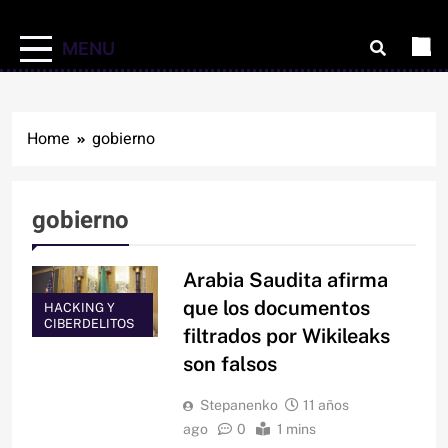
MENU
Home
gobierno
gobierno
Arabia Saudita afirma
que los documentos
HACKING Y
CIBERDELITOS
filtrados por Wikileaks
son falsos
Stepanenko
11 años
ago
0
1 mins