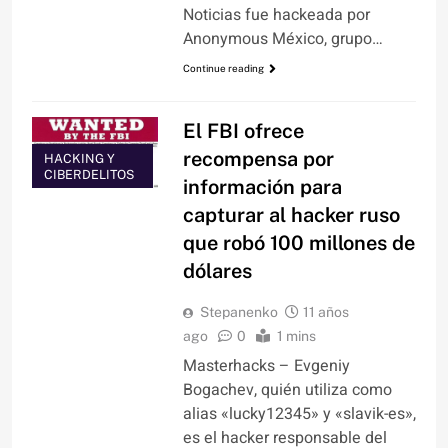
Noticias fue hackeada por
Anonymous México, grupo…
Continue reading
El FBI ofrece
recompensa por
HACKING Y
CIBERDELITOS
información para
capturar al hacker ruso
que robó 100 millones de
dólares
Stepanenko
11 años
ago
0
1 mins
Masterhacks – Evgeniy
Bogachev, quién utiliza como
alias «lucky12345» y «slavik-es»,
es el hacker responsable del