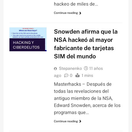
hackeo de miles de…
Continue reading
Snowden afirma que la
NSA hackeó al mayor
HACKING Y
fabricante de tarjetas
CIBERDELITOS
SIM del mundo
Stepanenko
11 años
ago
0
1 mins
Masterhacks – Después de
todas las revelaciones del
antiguo miembro de la NSA,
Edward Snowden, acerca de los
programas que…
Continue reading