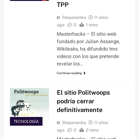
TPP
Stepanenko
11 años
ago
0
1 mins
Masterhacks – El sitio web
fundado por Julian Assange,
Wikileaks, ha difundido tres
videos con los que pretende
revelar los…
Continue reading
El sitio Politwoops
podría cerrar
definitivamente
TECNOLOGÍA
Stepanenko
11 años
ago
0
2 mins